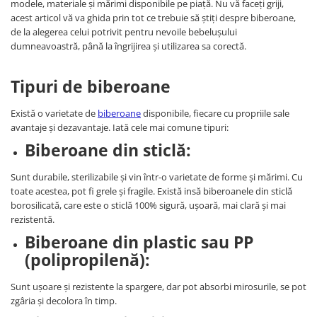
modele, materiale și mărimi disponibile pe piață. Nu vă faceți griji,
acest articol vă va ghida prin tot ce trebuie să știți despre biberoane,
de la alegerea celui potrivit pentru nevoile bebelușului
dumneavoastră, până la îngrijirea și utilizarea sa corectă.
Tipuri de biberoane
Există o varietate de
biberoane
disponibile, fiecare cu propriile sale
avantaje și dezavantaje. Iată cele mai comune tipuri:
Biberoane din sticlă:
Sunt durabile, sterilizabile și vin într-o varietate de forme și mărimi. Cu
toate acestea, pot fi grele și fragile. Există insă biberoanele din sticlă
borosilicată, care este o sticlă 100% sigură, ușoară, mai clară și mai
rezistentă.
Biberoane din plastic sau PP
(polipropilenă):
Sunt ușoare și rezistente la spargere, dar pot absorbi mirosurile, se pot
zgâria și decolora în timp.