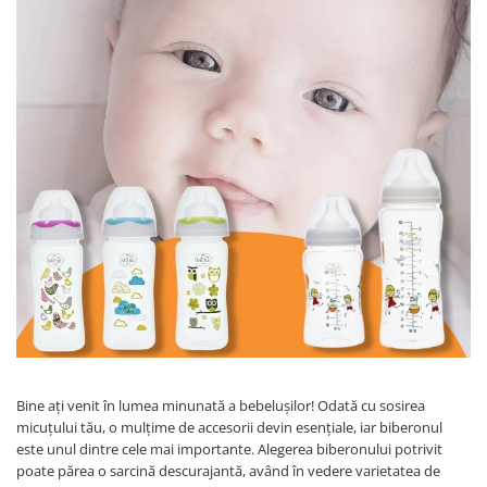
Creme si lotiuni de corp copii
Ser fiziologic si comprese sterile
Cadite bebe si accesorii baie
Masti pentru ten si gomaje
Masti chirurgicale medicale
Articole igiena dentara copii
Tratamente si seruri pentru ten
Bine ați venit în lumea minunată a bebelușilor! Odată cu sosirea
micuțului tău, o mulțime de accesorii devin esențiale, iar biberonul
este unul dintre cele mai importante. Alegerea biberonului potrivit
poate părea o sarcină descurajantă, având în vedere varietatea de