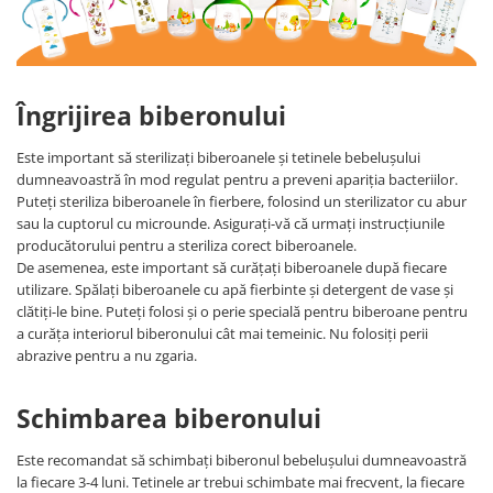
Îngrijirea biberonului
Este important să sterilizați biberoanele și tetinele bebelușului
dumneavoastră în mod regulat pentru a preveni apariția bacteriilor.
Puteți steriliza biberoanele în fierbere, folosind un sterilizator cu abur
sau la cuptorul cu microunde. Asigurați-vă că urmați instrucțiunile
producătorului pentru a steriliza corect biberoanele.
De asemenea, este important să curățați biberoanele după fiecare
utilizare. Spălați biberoanele cu apă fierbinte și detergent de vase și
clătiți-le bine. Puteți folosi și o perie specială pentru biberoane pentru
a curăța interiorul biberonului cât mai temeinic. Nu folosiți perii
abrazive pentru a nu zgaria.
Schimbarea biberonului
Este recomandat să schimbați biberonul bebelușului dumneavoastră
la fiecare 3-4 luni. Tetinele ar trebui schimbate mai frecvent, la fiecare