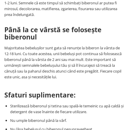
1-2 luni. Semnele că este timpul să schimbați biberonul ar putea fi
mirosul, decolorarea, matifierea, zgarierea, fisurarea sau utilizarea
prea îndelungată.
Până la ce vârstă se folosește
biberonul
Majoritatea bebelușilor sunt gata să renunțe la biberon la vârsta de
12-18 luni. Cu toate acestea, unii bebeluși pot continua să folosească
biberonul până la vârsta de 2 ani sau mai mult. Este important să
urmărești semnalele bebelușului tău și să îl încurajezi să treacă la
cănuță sau la paharul deschis atunci când este pregătit. Fiecare copil
este unic, asa și necesitățile lui.
Sfaturi suplimentare:
Sterilizează biberonul și tetina sau spală-le temeinic cu apă caldă și
detergent de vase înainte de fiecare utilizare.
Nu umple biberonul până la vârf.
Nu lăsa bebelușul cu biberonul nesupravegheat.