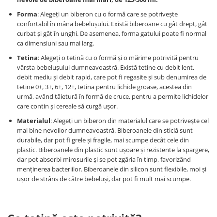
Forma
: Alegeți un biberon cu o formă care se potrivește
confortabil în mâna bebelușului. Există biberoane cu gât drept, gât
curbat și gât în unghi. De asemenea, forma gatului poate fi normal
ca dimensiuni sau mai larg.
Tetina
: Alegeți o tetină cu o formă și o mărime potrivită pentru
vârsta bebelușului dumneavoastră. Există tetine cu debit lent,
debit mediu și debit rapid, care pot fi regasite și sub denumirea de
tetine 0+, 3+, 6+, 12+, tetina pentru lichide groase, acestea din
urmă, având tăietură în formă de cruce, pentru a permite lichidelor
care contin și cereale să curgă ușor.
Materialul
: Alegeți un biberon din materialul care se potrivește cel
mai bine nevoilor dumneavoastră. Biberoanele din sticlă sunt
durabile, dar pot fi grele și fragile, mai scumpe decât cele din
plastic. Biberoanele din plastic sunt ușoare și rezistente la spargere,
dar pot absorbi mirosurile și se pot zgâria în timp, favorizând
menținerea bacteriilor. Biberoanele din silicon sunt flexibile, moi și
ușor de strâns de către bebeluși, dar pot fi mult mai scumpe.