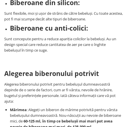
Biberoane din silicon:
Sunt flexibile, moi și ușor de strâns de către bebeluși. Cu toate acestea,
pot fi mai scumpe decât alte tipuri de biberoane.
Biberoane cu anti-colici:
Sunt concepute pentru a reduce apariția colicilor la bebeluși. Au un
design special care reduce cantitatea de aer pe care o înghite
bebelușul în timp ce suge.
Alegerea biberonului potrivit
Alegerea biberonului potrivit pentru bebelușul dumneavoastră
depinde de o serie de factori, cum ar fi vârsta, nevoile de hrănire,
bugetul și preferințele personale. Iată câteva informații care vă pot
ajuta:
Mărimea
: Alegeți un biberon de mărime potrivită pentru vârsta
bebelușului dumneavoastră. Nou-născuții au nevoie de biberoane
mici, de
60-125 ml, în timp ce bebelușii mai mari pot avea
nevoie de biberoane mai mari, de 125-300 ml.