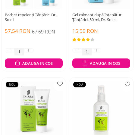
Pachet repelenți Țânțărici Dr.
Gel calmant după înțepături
Soleil
Țânțărici, 50 ml, Dr. Soleil
57,54 RON
15,90 RON
67,69 RON
ADAUGA IN COS
ADAUGA IN COS
NOU
NOU