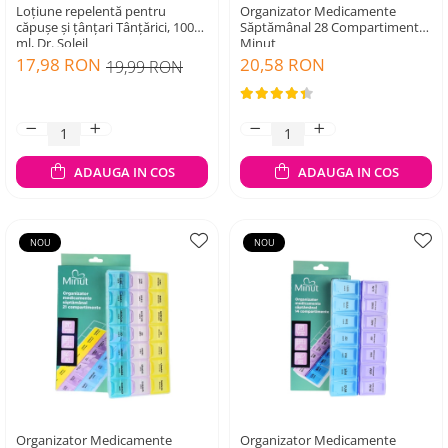
Loțiune repelentă pentru
Organizator Medicamente
căpușe și țânțari Tânțărici, 100
Săptămânal 28 Compartimente
ml, Dr. Soleil
Minut
17,98 RON
20,58 RON
19,99 RON
ADAUGA IN COS
ADAUGA IN COS
NOU
NOU
Organizator Medicamente
Organizator Medicamente