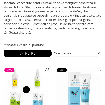
Creme si lotiuni de corp copii
Ser fiziologic si comprese sterile
sănătate, concepute pentru a vă ajuta să vă mențineți sănătatea și
Cadite bebe si accesorii baie
starea de bine. Oferim o varietate de produse, de la umidificatoare,
Masti pentru ten si gomaje
Masti chirurgicale medicale
termometre și termohigrometre, până la produse de îngrijire
Articole igiena dentara copii
Tratamente si seruri pentru ten
personală și aparate de aerosoli. Toate produsele Minut sunt selectate
cu grijă, pentru a vă oferi soluții eficiente și sigure pentru igiena
personală și a casei. Beneficiați de produse de înaltă calitate, care
respectă cele mai riguroase standarde, pentru a vă asigura o viață
sănătoasă și curată.
Afiseaza:
1-
24
din
76
produse
FILTRE
-15%
NOU