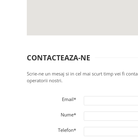
Creme si lotiuni de corp copii
Ser fiziologic si comprese sterile
Cadite bebe si accesorii baie
Masti pentru ten si gomaje
Masti chirurgicale medicale
Articole igiena dentara copii
Tratamente si seruri pentru ten
CONTACTEAZA-NE
Scrie-ne un mesaj si in cel mai scurt timp vei fi conta
operatorii nostri.
Email*
Nume*
Telefon*