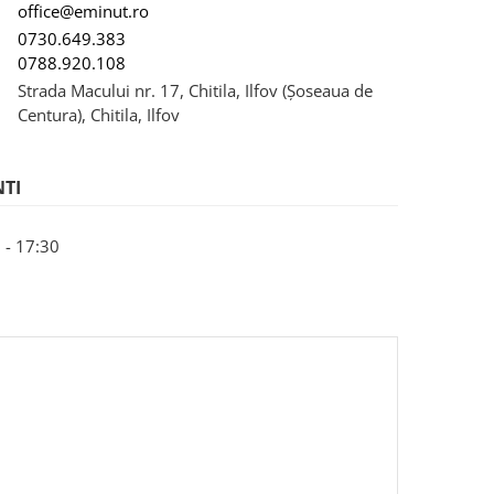
office@eminut.ro
0730.649.383
0788.920.108
Strada Macului nr. 17, Chitila, Ilfov (Șoseaua de
Centura), Chitila, Ilfov
NTI
 - 17:30