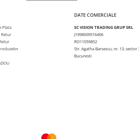
DATE COMERCIALE
 Plata
SC VISION TRADING GRUP SRL
e Retur
J1998009516406
Retur
RO11059852
Produselor
Str. Agatha Barsescu, nr. 13, sector 
Bucuresti
CADOU