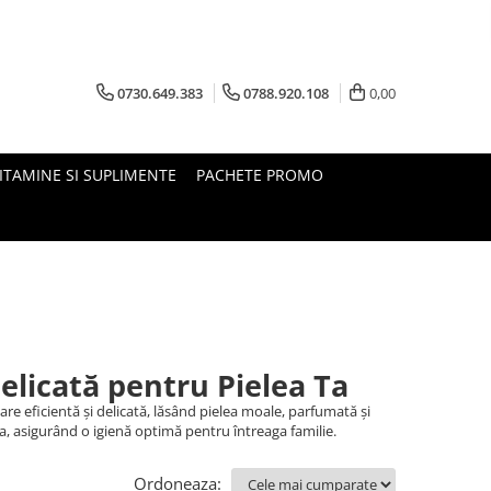
0730.649.383
0788.920.108
0,00
ITAMINE SI SUPLIMENTE
PACHETE PROMO
Delicată pentru Pielea Ta
re eficientă și delicată, lăsând pielea moale, parfumată și
lea, asigurând o igienă optimă pentru întreaga familie.
Ordoneaza: