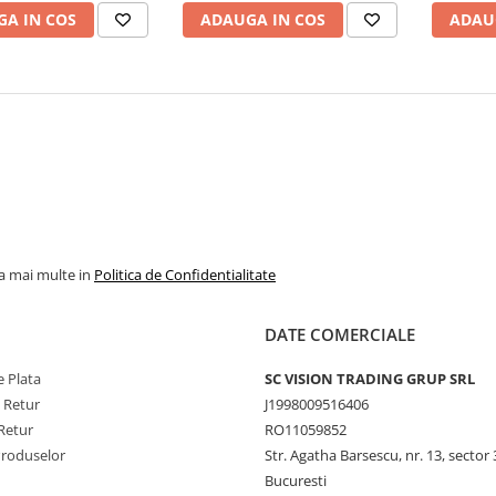
A IN COS
ADAUGA IN COS
ADAU
la mai multe in
Politica de Confidentialitate
DATE COMERCIALE
 Plata
SC VISION TRADING GRUP SRL
e Retur
J1998009516406
Retur
RO11059852
Produselor
Str. Agatha Barsescu, nr. 13, sector 
Bucuresti