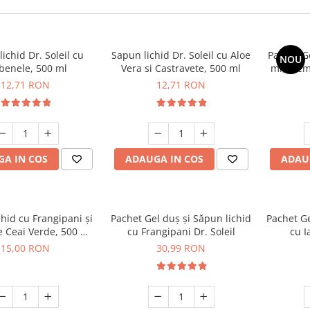
ichid Dr. Soleil cu
Sapun lichid Dr. Soleil cu Aloe
Pachet G
NOU
benele, 500 ml
Vera si Castravete, 500 ml
ml, crem
100 
12,71 RON
12,71 RON
Gălbene
A IN COS
ADAUGA IN COS
ADAU
hid cu Frangipani și
Pachet Gel duș și Săpun lichid
Pachet Ge
e Ceai Verde, 500 ml,
cu Frangipani Dr. Soleil
cu I
Dr. Soleil
15,00 RON
30,99 RON