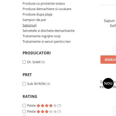
Creme si lotiuni de corp copii
Ser fiziologic si comprese sterile
Produse cu protectie solara
Cadite bebe si accesorii baie
Masti pentru ten si gomaje
Produse demachiere si curatare
Masti chirurgicale medicale
Articole igiena dentara copii
Produse dupa plaja
Tratamente si seruri pentru ten
Sampon de par
Sapun l
Sapunuri
Gal
Servetele si dischete demachiante
Tratamente ingrijire corp
Tratamente si seruri pentru ten
PRODUCATORI
ADAUG
Dr. Soleil
(8)
PRET
Săpun lic
NOU
Sub 50 RON
(8)
extract d
RATING
Peste
(7)
Peste
(7)