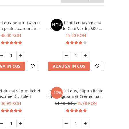
el duș pentru EA 260
Săpun lichid cu Iasomie și
NOU
ă protectoare mâini
extract de Ceai Verde, 500 ml,
ml, săpun lichid
Dr. Soleil
48,00 RON
15,00 RON
le 300ml Dr. Soleil
GA IN COS
ADAUGA IN COS
l duș și Săpun lichid
Pachet Gel duș, Săpun lichid
-10%
asomie Dr. Soleil
cu Frangipani și Cremă mâini
Dr. Soleil
30,99 RON
51,10 RON
45,98 RON