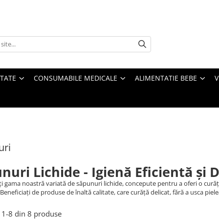
ATATE
CONSUMABILE MEDICALE
ALIMENTATIE BEBE
V
uri
nuri Lichide - Igienă Eficientă și 
i gama noastră variată de săpunuri lichide, concepute pentru a oferi o curăța
 Beneficiați de produse de înaltă calitate, care curăță delicat, fără a usca pie
1-
8
din
8
produse