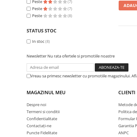
Peste
(7)
ADAUG
Peste
(7)
Peste
(8)
STATUS STOC
In stoc
(8)
Newsletter
Nu rata ofertele si promotiile noastre
Vreau sa primesc newsletter cu promotiile magazinului. Af
MAGAZINUL MEU
CLIENTI
Despre noi
Metode de
Termeni si conditii
Politica d
Confidentialitate
Formular 
Contactați-ne
Garantia 
Puncte Fidelitate
ANPC