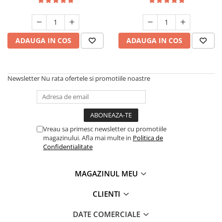
Creme si lotiuni de corp copii
Ser fiziologic si comprese sterile
Cadite bebe si accesorii baie
Masti pentru ten si gomaje
Masti chirurgicale medicale
Articole igiena dentara copii
Tratamente si seruri pentru ten
ADAUGA IN COS
ADAUGA IN COS
Newsletter
Nu rata ofertele si promotiile noastre
Vreau sa primesc newsletter cu promotiile
magazinului. Afla mai multe in
Politica de
Confidentialitate
MAGAZINUL MEU
CLIENTI
DATE COMERCIALE