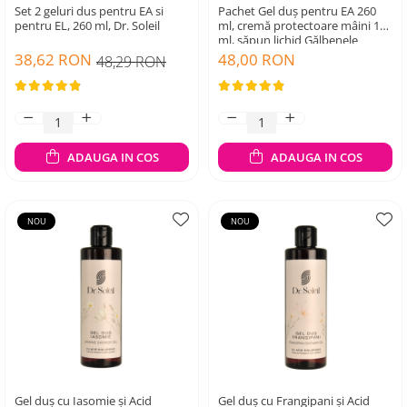
Set 2 geluri dus pentru EA si
Pachet Gel duș pentru EA 260
pentru EL, 260 ml, Dr. Soleil
ml, cremă protectoare mâini 100
ml, săpun lichid Gălbenele
300ml Dr. Soleil
38,62 RON
48,00 RON
48,29 RON
ADAUGA IN COS
ADAUGA IN COS
NOU
NOU
Gel duș cu Iasomie și Acid
Gel duș cu Frangipani și Acid