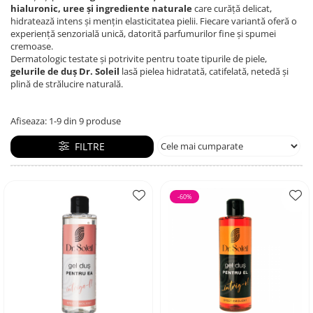
Creme si lotiuni de corp copii
Ser fiziologic si comprese sterile
hialuronic, uree și ingrediente naturale
care curăță delicat,
Cadite bebe si accesorii baie
hidratează intens și mențin elasticitatea pielii. Fiecare variantă oferă o
Masti pentru ten si gomaje
Masti chirurgicale medicale
experiență senzorială unică, datorită parfumurilor fine și spumei
Articole igiena dentara copii
Tratamente si seruri pentru ten
cremoase.
Dermatologic testate și potrivite pentru toate tipurile de piele,
gelurile de duș Dr. Soleil
lasă pielea hidratată, catifelată, netedă și
plină de strălucire naturală.
Afiseaza:
1-
9
din
9
produse
FILTRE
-60%