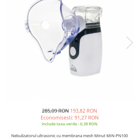
Creme si lotiuni de corp copii
Ser fiziologic si comprese sterile
Cadite bebe si accesorii baie
Masti pentru ten si gomaje
Masti chirurgicale medicale
Articole igiena dentara copii
Tratamente si seruri pentru ten
285,09 RON
193,82 RON
Economisesti:
91,27
RON
Include taxa verde - 0,39 RON
Nebulizatorul ultrasonic cu membrana mesh Minut MIN-PN100