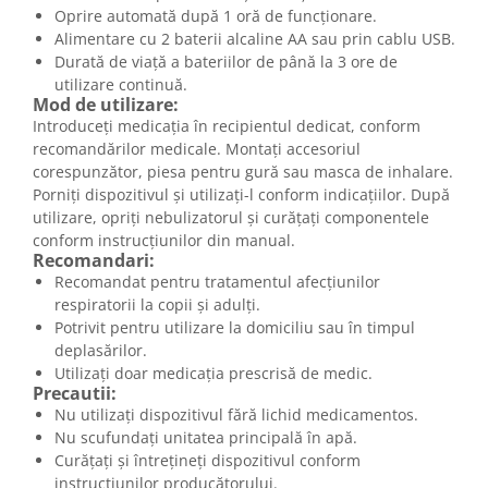
Oprire automată după 1 oră de funcționare.
Alimentare cu 2 baterii alcaline AA sau prin cablu USB.
Durată de viață a bateriilor de până la 3 ore de
utilizare continuă.
Mod de utilizare:
Introduceți medicația în recipientul dedicat, conform
recomandărilor medicale. Montați accesoriul
corespunzător, piesa pentru gură sau masca de inhalare.
Porniți dispozitivul și utilizați-l conform indicațiilor. După
utilizare, opriți nebulizatorul și curățați componentele
conform instrucțiunilor din manual.
Recomandari:
Recomandat pentru tratamentul afecțiunilor
respiratorii la copii și adulți.
Potrivit pentru utilizare la domiciliu sau în timpul
deplasărilor.
Utilizați doar medicația prescrisă de medic.
Precautii:
Nu utilizați dispozitivul fără lichid medicamentos.
Nu scufundați unitatea principală în apă.
Curățați și întrețineți dispozitivul conform
instrucțiunilor producătorului.