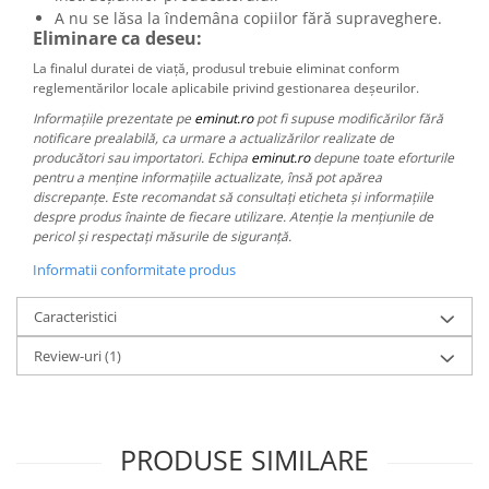
A nu se lăsa la îndemâna copiilor fără supraveghere.
Eliminare ca deseu:
La finalul duratei de viață, produsul trebuie eliminat conform
reglementărilor locale aplicabile privind gestionarea deșeurilor.
Informațiile prezentate pe
eminut.ro
pot fi supuse modificărilor fără
notificare prealabilă, ca urmare a actualizărilor realizate de
producători sau importatori. Echipa
eminut.ro
depune toate eforturile
pentru a menține informațiile actualizate, însă pot apărea
discrepanțe. Este recomandat să consultați eticheta și informațiile
despre produs înainte de fiecare utilizare. Atenție la mențiunile de
pericol și respectați măsurile de siguranță.
Informatii conformitate produs
Caracteristici
Review-uri
(1)
PRODUSE SIMILARE