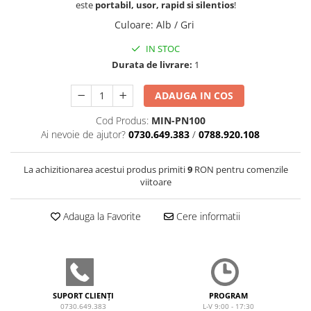
este
portabil, usor, rapid si silentios
!
Culoare
:
Alb / Gri
IN STOC
Durata de livrare:
1
ADAUGA IN COS
Cod Produs:
MIN-PN100
Ai nevoie de ajutor?
0730.649.383
/
0788.920.108
La achizitionarea acestui produs primiti
9
RON pentru comenzile
viitoare
Adauga la Favorite
Cere informatii
SUPORT CLIENȚI
PROGRAM
0730.649.383
L-V 9:00 - 17:30