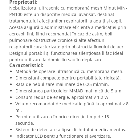
Proprietati:
Nebulizatorul ultrasonic cu membrană mesh Minut MIN-
PN100 este un dispozitiv medical avansat, destinat
tratamentului afecțiunilor respiratorii la adulți și copii.
Acesta asigură o administrare eficientă a medicației prin
aerosoli fini, fiind recomandat în caz de astm, boli
pulmonare obstructive cronice și alte afecțiuni
respiratorii caracterizate prin obstrucția fluxului de aer.
Designul portabil și funcționarea silențioasă îl fac ideal
pentru utilizare la domiciliu sau în deplasare.
Caracteristici:
Metodă de operare ultrasonică cu membrană mesh.
Dimensiuni compacte pentru portabilitate ridicată.
Rată de nebulizare mai mare de 0.25 ml/min.
Dimensiunea particulelor MMAD mai mică de 5 um.
Consum redus de energie, aproximativ 1.2 W.
Volum recomandat de medicație până la aproximativ 8
ml.
Permite utilizarea în orice direcție timp de 15
secunde.
Sistem de detectare a lipsei lichidului medicamentos.
Indicator LED pentru funcționare și avertizare.