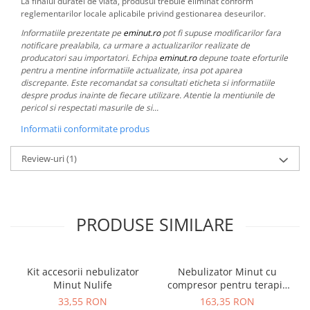
La finalul duratei de viata, produsul trebuie eliminat conform
reglementarilor locale aplicabile privind gestionarea deseurilor.
Informatiile prezentate pe
eminut.ro
pot fi supuse modificarilor fara
notificare prealabila, ca urmare a actualizarilor realizate de
producatori sau importatori. Echipa
eminut.ro
depune toate eforturile
pentru a mentine informatiile actualizate, insa pot aparea
discrepante. Este recomandat sa consultati eticheta si informatiile
despre produs inainte de fiecare utilizare. Atentie la mentiunile de
pericol si respectati masurile de si...
Informatii conformitate produs
Review-uri
(1)
PRODUSE SIMILARE
Kit accesorii nebulizator
Nebulizator Minut cu
Minut Nulife
compresor pentru terapie
cu aerosoli
33,55 RON
163,35 RON