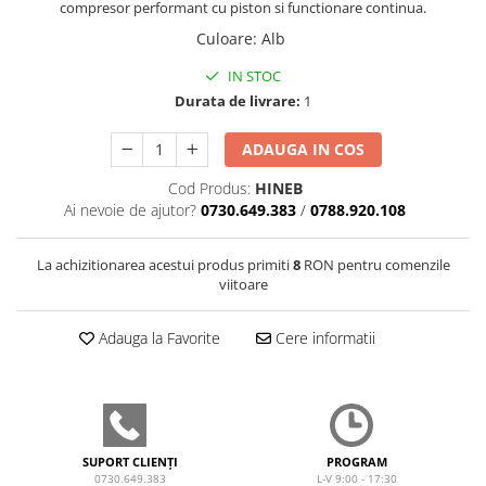
compresor performant cu piston si functionare continua.
Culoare
:
Alb
IN STOC
Durata de livrare:
1
ADAUGA IN COS
Cod Produs:
HINEB
Ai nevoie de ajutor?
0730.649.383
/
0788.920.108
La achizitionarea acestui produs primiti
8
RON pentru comenzile
viitoare
Adauga la Favorite
Cere informatii
SUPORT CLIENȚI
PROGRAM
0730.649.383
L-V 9:00 - 17:30