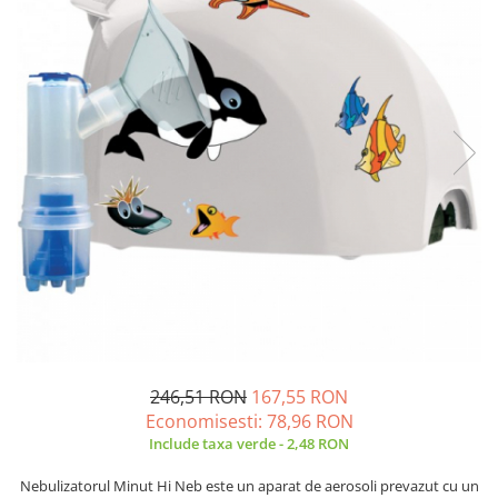
Creme si lotiuni de corp copii
Ser fiziologic si comprese sterile
Cadite bebe si accesorii baie
Masti pentru ten si gomaje
Masti chirurgicale medicale
Articole igiena dentara copii
Tratamente si seruri pentru ten
246,51 RON
167,55 RON
Economisesti:
78,96
RON
Include taxa verde - 2,48 RON
Nebulizatorul Minut Hi Neb este un aparat de aerosoli prevazut cu un