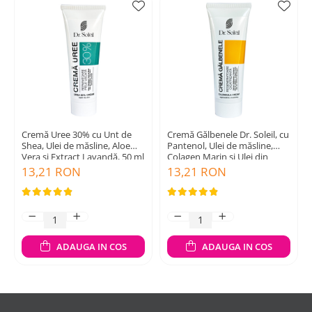
Cremă Uree 30% cu Unt de
Cremă Gălbenele Dr. Soleil, cu
Shea, Ulei de măsline, Aloe
Pantenol, Ulei de măsline,
Vera și Extract Lavandă, 50 ml
Colagen Marin și Ulei din
sâmburi de struguri, 50 ml
13,21 RON
13,21 RON
ADAUGA IN COS
ADAUGA IN COS