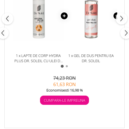
1 x LAPTE DE CORP HYDRA
1 x GEL DE DUS PENTRU EA
1 x U
PLUS DR. SOLEIL CU ULEI DE
DR. SOLEIL
ARGAN, 250 ML
74,23 RON
61,63 RON
Economisesti 16,98 %
CUMPARA-LE IMPREUNA