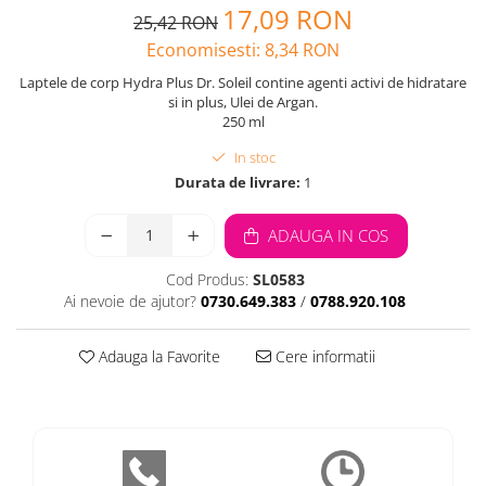
17,09 RON
25,42 RON
Economisesti:
8,34
RON
Laptele de corp Hydra Plus Dr. Soleil contine agenti activi de hidratare
si in plus, Ulei de Argan.
250 ml
In stoc
Durata de livrare:
1
ADAUGA IN COS
Cod Produs:
SL0583
Ai nevoie de ajutor?
0730.649.383
/
0788.920.108
Adauga la Favorite
Cere informatii