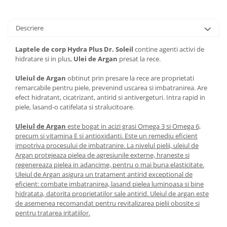
Descriere
Laptele de corp Hydra Plus Dr. Soleil
contine agenti activi de
hidratare si in plus,
Ulei de Argan
presat la rece.
Uleiul de Argan
obtinut prin presare la rece are proprietati
remarcabile pentru piele, prevenind uscarea si imbatranirea. Are
efect hidratant, cicatrizant, antirid si antivergeturi. Intra rapid in
piele, lasand-o catifelata si stralucitoare.
Uleiul de Argan
este bogat in acizi grasi Omega 3 si Omega 6,
precum si vitamina E si antioxidanti. Este un remediu eficient
impotriva procesului de imbatranire. La nivelul pielii, uleiul de
Argan p
rotejeaza pielea de agresiunile externe, hraneste si
regenereaza pielea in adancime, pentru o mai buna elasticitate.
Uleiul de Argan asigura un tratament antirid exceptional de
eficient: combate imbatranirea, lasand pielea luminoasa si bine
hidratata, datorita proprietatilor sale antirid.
Uleiul de argan este
de asemenea recomandat pentru revitalizarea pielii obosite si
pentru tratarea iritatiilor.