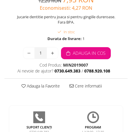
12,20 RON
Economisesti:
4,27
RON
Jucarie dentitie pentru joaca si pentru gingiile dureroase.
Fara BPA.
In stoc
Durata de livrare:
1
ADAUGA IN COS
Cod Produs:
MIN2019007
Ai nevoie de ajutor?
0730.649.383
/
0788.920.108
Adauga la Favorite
Cere informatii
SUPORT CLIENȚI
PROGRAM
0730.649.383
L-V 9:00 - 17:30