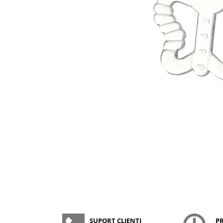
Creme si lotiuni de corp copii
Ser fiziologic si comprese sterile
Cadite bebe si accesorii baie
Masti pentru ten si gomaje
Masti chirurgicale medicale
Articole igiena dentara copii
Tratamente si seruri pentru ten
SUPORT CLIENȚI
P