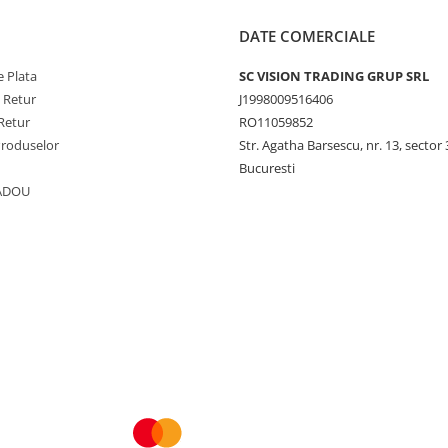
DATE COMERCIALE
 Plata
SC VISION TRADING GRUP SRL
e Retur
J1998009516406
Retur
RO11059852
Produselor
Str. Agatha Barsescu, nr. 13, sector 
Bucuresti
CADOU