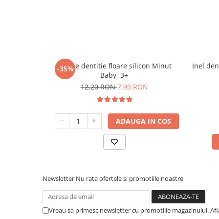
Jucarie dentitie floare silicon Minut
Inel den
-35%
Baby, 3+
12,20 RON
7,93 RON
ADAUGA IN COS
Newsletter
Nu rata ofertele si promotiile noastre
Vreau sa primesc newsletter cu promotiile magazinului. Af