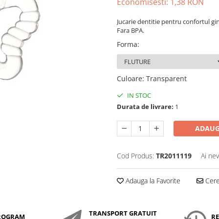
Economisesti:
1,38
RON
Jucarie dentitie pentru confortul gin
Fara BPA.
Forma
:
Culoare
:
Transparent
IN STOC
Durata de livrare:
1
ADAUG
Cod Produs:
TR2011119
Ai nev
Adauga la Favorite
Cere 
TRANSPORT GRATUIT
ROGRAM
RE