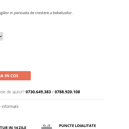
giilor in perioada de crestere a bebelusilor.
A IN COS
oie de ajutor?
0730.649.383
/
0788.920.108
informatii
PUNCTE LOIALITATE
TUR IN 14 ZILE