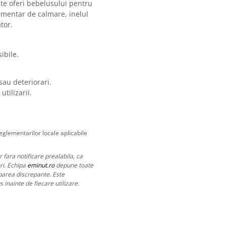
ate oferi bebelusului pentru
imentar de calmare, inelul
ator.
ibile.
sau deteriorari.
tilizarii.
eglementarilor locale aplicabile
 fara notificare prealabila, ca
ri. Echipa
eminut.ro
depune toate
aparea discrepante. Este
 inainte de fiecare utilizare.