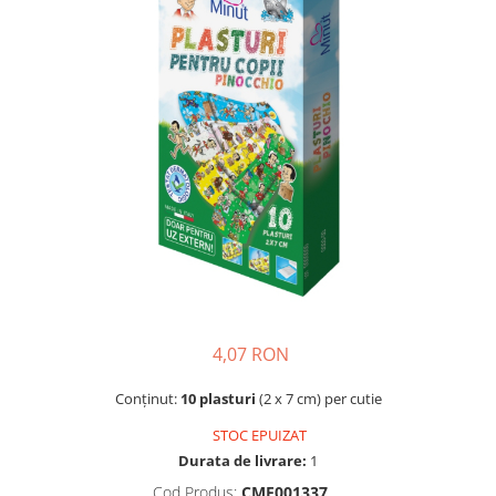
Creme si lotiuni de corp copii
Ser fiziologic si comprese sterile
Cadite bebe si accesorii baie
Masti pentru ten si gomaje
Masti chirurgicale medicale
Articole igiena dentara copii
Tratamente si seruri pentru ten
4,07 RON
Conținut:
10 plasturi
(2 x 7 cm) per cutie
STOC EPUIZAT
Durata de livrare:
1
Cod Produs:
CME001337