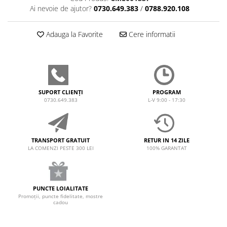
Ai nevoie de ajutor?
0730.649.383
/
0788.920.108
Adauga la Favorite
Cere informatii
SUPORT CLIENȚI
PROGRAM
0730.649.383
L-V 9:00 - 17:30
TRANSPORT GRATUIT
RETUR IN 14 ZILE
LA COMENZI PESTE 300 LEI
100% GARANTAT
PUNCTE LOIALITATE
Promoții, puncte fidelitate, mostre
cadou