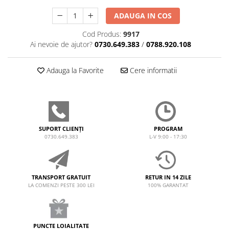
ADAUGA IN COS
Cod Produs:
9917
Ai nevoie de ajutor?
0730.649.383
/
0788.920.108
Adauga la Favorite
Cere informatii
SUPORT CLIENȚI
PROGRAM
0730.649.383
L-V 9:00 - 17:30
TRANSPORT GRATUIT
RETUR IN 14 ZILE
LA COMENZI PESTE 300 LEI
100% GARANTAT
PUNCTE LOIALITATE