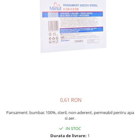
Creme si lotiuni de corp copii
Ser fiziologic si comprese sterile
Cadite bebe si accesorii baie
Masti pentru ten si gomaje
Masti chirurgicale medicale
Articole igiena dentara copii
Tratamente si seruri pentru ten
0,61 RON
Pansament: bumbac 100%, steril, non-aderent, permeabil pentru apa
si aer.
IN STOC
Durata de livrare:
1