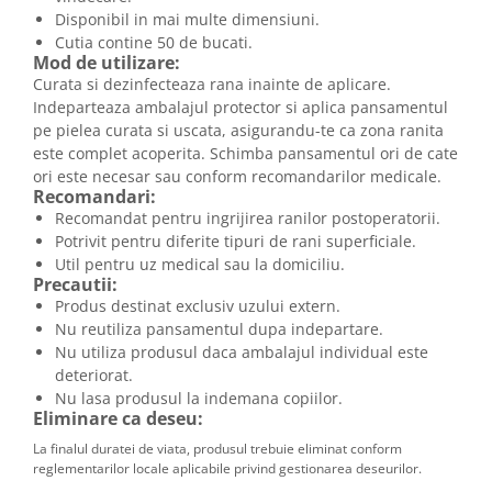
Disponibil in mai multe dimensiuni.
Cutia contine 50 de bucati.
Mod de utilizare:
Curata si dezinfecteaza rana inainte de aplicare.
Indeparteaza ambalajul protector si aplica pansamentul
pe pielea curata si uscata, asigurandu-te ca zona ranita
este complet acoperita. Schimba pansamentul ori de cate
ori este necesar sau conform recomandarilor medicale.
Recomandari:
Recomandat pentru ingrijirea ranilor postoperatorii.
Potrivit pentru diferite tipuri de rani superficiale.
Util pentru uz medical sau la domiciliu.
Precautii:
Produs destinat exclusiv uzului extern.
Nu reutiliza pansamentul dupa indepartare.
Nu utiliza produsul daca ambalajul individual este
deteriorat.
Nu lasa produsul la indemana copiilor.
Eliminare ca deseu:
La finalul duratei de viata, produsul trebuie eliminat conform
reglementarilor locale aplicabile privind gestionarea deseurilor.