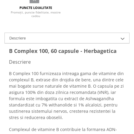
PUNCTE LOIALITATE
Promoții, puncte fidelitate, mostre
cadou
Descriere
B Complex 100, 60 capsule - Herbagetica
Descriere
B Complex 100 furnizeaza intreaga gama de vitamine din
complexul B, extrase din drojdia de bere, una dintre cele
mai bogate surse naturale de vitamine B. O capsula pe zi
asigura 100% din doza zilnica recomandata (VNR), iar
formula este imbogatita cu extract de Ashwagandha
standardizat cu 7% withanolide si 1% alcaloizi, pentru
sustinerea sistemului nervos, cresterea rezistentei la
stres si reducerea oboselii.
Complexul de vitamine B contribuie la formarea ADN-