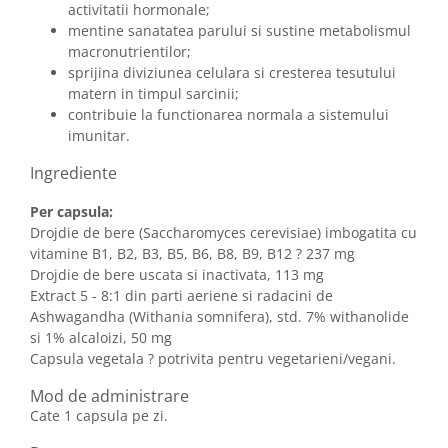
activitatii hormonale;
mentine sanatatea parului si sustine metabolismul
macronutrientilor;
sprijina diviziunea celulara si cresterea tesutului
matern in timpul sarcinii;
contribuie la functionarea normala a sistemului
imunitar.
Ingrediente
Per capsula:
Drojdie de bere (Saccharomyces cerevisiae) imbogatita cu
vitamine B1, B2, B3, B5, B6, B8, B9, B12 ? 237 mg
Drojdie de bere uscata si inactivata, 113 mg
Extract 5 - 8:1 din parti aeriene si radacini de
Ashwagandha (Withania somnifera), std. 7% withanolide
si 1% alcaloizi, 50 mg
Capsula vegetala ? potrivita pentru vegetarieni/vegani.
Mod de administrare
Cate 1 capsula pe zi.