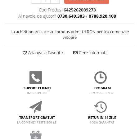
Cod Produs:
6425262009273
Ai nevoie de ajutor?
0730.649.383
/
0788.920.108
La achizitionarea acestui produs primiti
1
RON pentru comenzile
viitoare
Adauga la Favorite
Cere informatii
SUPORT CLIENȚI
PROGRAM
0730.649.383
L-V 9:00 - 17:30
TRANSPORT GRATUIT
RETUR IN 14 ZILE
LA COMENZI PESTE 300 LEI
100% GARANTAT