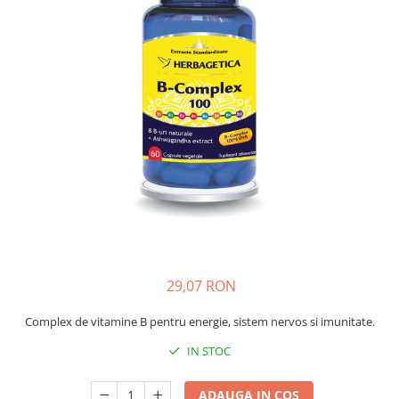
Creme si lotiuni de corp copii
Ser fiziologic si comprese sterile
Cadite bebe si accesorii baie
Masti pentru ten si gomaje
Masti chirurgicale medicale
Articole igiena dentara copii
Tratamente si seruri pentru ten
29,07 RON
Complex de vitamine B pentru energie, sistem nervos si imunitate.
IN STOC
ADAUGA IN COS