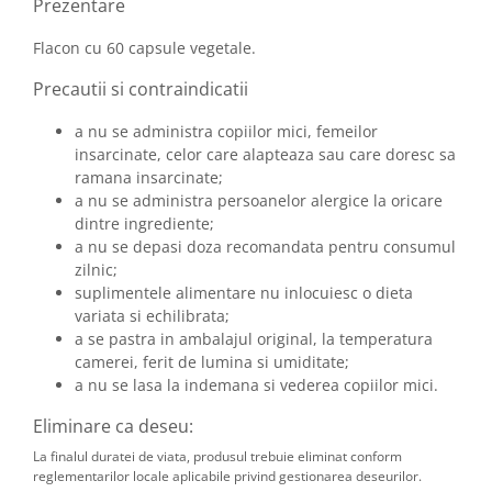
Prezentare
Flacon cu 60 capsule vegetale.
Precautii si contraindicatii
a nu se administra copiilor mici, femeilor
insarcinate, celor care alapteaza sau care doresc sa
ramana insarcinate;
a nu se administra persoanelor alergice la oricare
dintre ingrediente;
a nu se depasi doza recomandata pentru consumul
zilnic;
suplimentele alimentare nu inlocuiesc o dieta
variata si echilibrata;
a se pastra in ambalajul original, la temperatura
camerei, ferit de lumina si umiditate;
a nu se lasa la indemana si vederea copiilor mici.
Eliminare ca deseu:
La finalul duratei de viata, produsul trebuie eliminat conform
reglementarilor locale aplicabile privind gestionarea deseurilor.