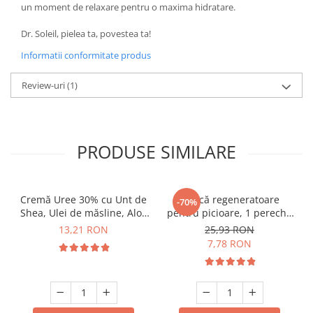
un moment de relaxare pentru o maxima hidratare.
Dr. Soleil, pielea ta, povestea ta!
Informatii conformitate produs
Review-uri
(1)
PRODUSE SIMILARE
Cremă Uree 30% cu Unt de
Mască regeneratoare
-70%
Shea, Ulei de măsline, Aloe
pentru picioare, 1 pereche
Vera și Extract Lavandă, 50
șosete Dr. Soleil
13,21 RON
25,93 RON
ml
7,78 RON