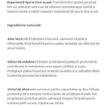
Experiență Spa la tine acasă:
Transformă-ți spațiul personal
într-un adevărat sanctuar de relaxare. Aromaterapia subtilă și
textura moale a măștii creează o experiență de spa la tine acasă.
Ingrediente naturale:
Aloe Vera
oferă hidratare intensivă, calmează iritațiile și
inflamațiile, fiind benefică pentru pielea sensibilă sau afectată de
arsuri solare.
Uleiul de măsline
hrănește și hidratează pielea în profunzime,
contribuind la menținerea unui aspect catifelat și suplu.
Protejează pielea împotriva stresului oxidativ și a radicalilor liberi,
încetinind procesul de îmbătrânire.
Untul de shea
este cunoscut pentru capacitatea sa de a hidrata
profund și de a menține nivelul optim de umiditate al pielii. Are
proprietatii antiinflamatorii, calmează roșeața, fiind eficient în
tratarea pielii uscate, crăpate sau iritate.