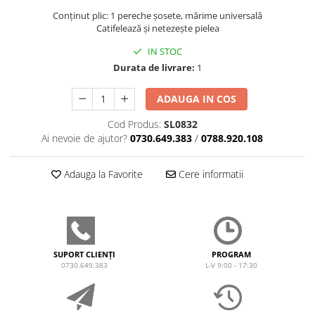
Conținut plic: 1 pereche șosete, mărime universală
Catifelează și netezește pielea
IN STOC
Durata de livrare:
1
ADAUGA IN COS
Cod Produs:
SL0832
Ai nevoie de ajutor?
0730.649.383
/
0788.920.108
Adauga la Favorite
Cere informatii
SUPORT CLIENȚI
PROGRAM
0730.649.383
L-V 9:00 - 17:30