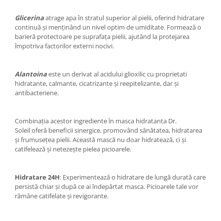
Glicerina
atrage apa în stratul superior al pielii, oferind hidratare
continuă și menținând un nivel optim de umiditate. Formează o
barieră protectoare pe suprafața pielii, ajutând la protejarea
împotriva factorilor externi nocivi.
Alantoina
este un derivat al acidului glioxilic cu proprietati
hidratante, calmante, cicatrizante și reepitelizante, dar și
antibacteriene.
Combinația acestor ingrediente în masca hidratanta Dr.
Soleil oferă beneficii sinergice, promovând sănătatea, hidratarea
și frumusețea pielii. Această mască nu doar hidratează, ci și
catifelează și netezește pielea picioarele.
Hidratare 24H
: Experimentează o hidratare de lungă durată care
persistă chiar și după ce ai îndepărtat masca. Picioarele tale vor
rămâne catifelate și revigorante.