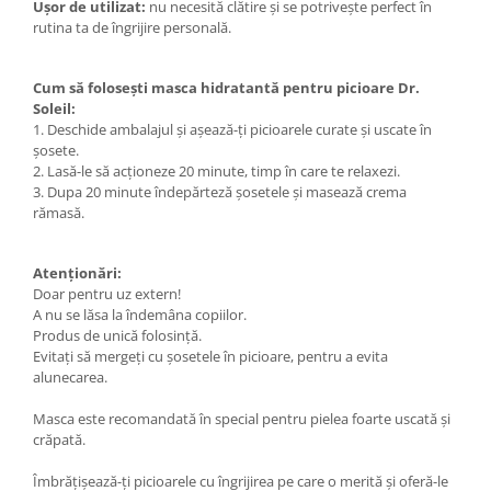
Ușor de utilizat:
nu necesită clătire și se potrivește perfect în
rutina ta de îngrijire personală.
Cum să folosești masca hidratantă pentru picioare Dr.
Soleil:
1. Deschide ambalajul și așează-ți picioarele curate și uscate în
șosete.
2. Lasă-le să acționeze 20 minute, timp în care te relaxezi.
3. Dupa 20 minute îndepărteză șosetele și masează crema
rămasă.
Atenționări:
Doar pentru uz extern!
A nu se lăsa la îndemâna copiilor.
Produs de unică folosință.
Evitați să mergeți cu șosetele în picioare, pentru a evita
alunecarea.
Masca este recomandată în special pentru pielea foarte uscată și
crăpată.
Îmbrățișează-ți picioarele cu îngrijirea pe care o merită și oferă-le