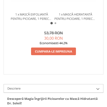
1 x MASCĂ EXFOLIANTĂ
1 x MASCĂ HIDRATANTĂ
1 x C
PENTRU PICIOARE, 1 PERECHE
PENTRU PICIOARE, 1 PERECHE
DE S
ȘOSETE DR. SOLEIL
ȘOSETE DR. SOLEIL
AL
53,78 RON
30,00 RON
Economisesti 44.2%
CUMPARA-LE IMPREUNA
Descriere
Descoperă Magia Îngrijirii Picioarelor cu Mască Hidratantă
Dr. Soleil!