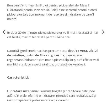
Bun venit în lumea răsfățului pentru picioarele tale! Mască
Hidratantă pentru Picioare Dr. Soleil este secretul pentru a oferi
picioarelor tale acel moment de relaxare și hidratare pe care îl
merită.
În doar 20 de minute, pielea picioarelor va fi mai hidratată și mai
catifelată, maxim hidratată pentru 24 de ore.
Datorită igredientelor active, precum sucul de
Aloe Vera
,
uleiul
de măsline
,
untul de Shea
și
glicerina
, care au efect
regenerant, hidratant și calmant, pielea tălpilor și a călcâielor va fi
mai hidratată, cu aspect sănătos, protejată de keratoză.
Caracteristici:
Hidratare intensivă:
Formula bogată și hrănitoare pătrunde
adânc în piele, oferind o hidratare intensivă care revitalizează și
reîmprospătează pielea uscată a picioarelor.