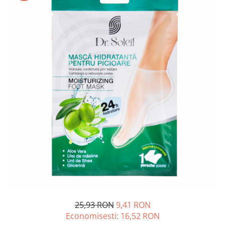
Creme si lotiuni de corp copii
Ser fiziologic si comprese sterile
Cadite bebe si accesorii baie
Masti pentru ten si gomaje
Masti chirurgicale medicale
Articole igiena dentara copii
Tratamente si seruri pentru ten
25,93 RON
9,41 RON
Economisesti:
16,52
RON