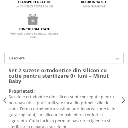
TRANSPORT GRATUIT
RETUR IN 14 ZILE
LA COMENZI PESTE 300 LEI
100% GARANTAT
PUNCTE LOIALITATE
Promoții, puncte fidelitate, mostre
cadou
Descriere
Set 2 suzete ortodontice din silicon cu
cutie pentru sterilizare 0+ luni – Minut
Baby
Proprietati:
Suzetele ortodontice din silicon sunt concepute pentru
nou-nascuti si pot fi utilizate inca din primele zile de
viata. Forma ortodontica sustine pozitionarea corecta in
gura copilului, iar siliconul moale ofera confort si
siguranta. Cutia inclusa permite pastrarea igienica si
sterilizarea usoara a suzetelor.