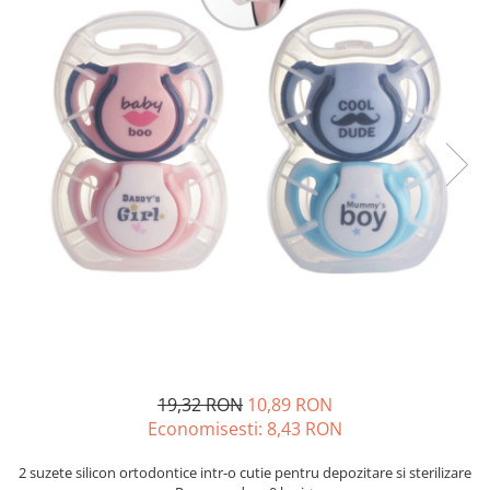
Creme si lotiuni de corp copii
Ser fiziologic si comprese sterile
Cadite bebe si accesorii baie
Masti pentru ten si gomaje
Masti chirurgicale medicale
Articole igiena dentara copii
Tratamente si seruri pentru ten
19,32 RON
10,89 RON
Economisesti:
8,43
RON
2 suzete silicon ortodontice intr-o cutie pentru depozitare si sterilizare