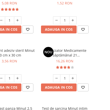
5,08 RON
1,52 RON
GA IN COS
ADAUGA IN COS
deziv steril Minut
Organizator Medicamente
NOU
0 cm x 30 cm
Săptămânal 21
Compartimente Minut
3,56 RON
16,26 RON
GA IN COS
ADAUGA IN COS
ast panza Minut 2.5
Test de sarcina Minut intim