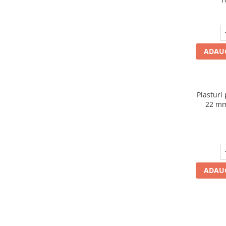
ADAUG
Plasturi 
ADAUG