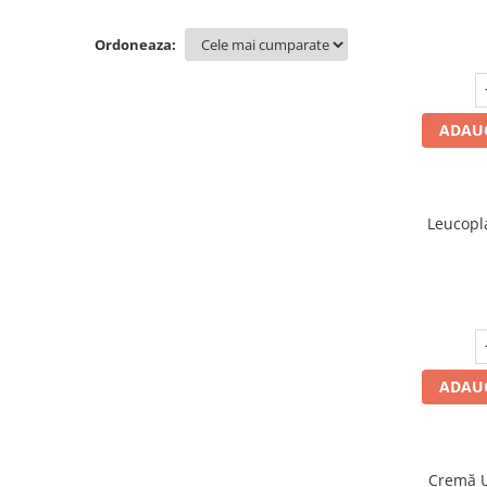
Creme si lotiuni de corp copii
Ser fiziologic si comprese sterile
Cadite bebe si accesorii baie
Masti pentru ten si gomaje
Masti chirurgicale medicale
Ordoneaza:
Articole igiena dentara copii
Tratamente si seruri pentru ten
ADAUG
Leucopla
ADAUG
Cremă U