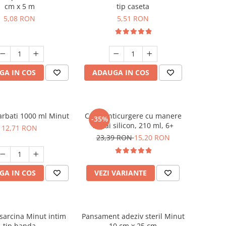
cm x 5 m
tip caseta
5,08 RON
5,51 RON
GA IN COS
ADAUGA IN COS
arbati 1000 ml Minut
Cana anticurgere cu manere
-35%
si pai silicon, 210 ml, 6+
12,71 RON
23,39 RON
15,20 RON
GA IN COS
VEZI VARIANTE
 sarcina Minut intim
Pansament adeziv steril Minut
tip banda
10 cm x 25 cm