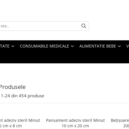
ATATE
CONSUMABILE MEDICALE
ALIMENTATIE BEBE
V
Produsele
1-
24
din
454
produse
deziv steril Minut
Pansament adeziv steril Minut
Bețișoare
6 cm x 8 cm
10 cm x 20 cm
200