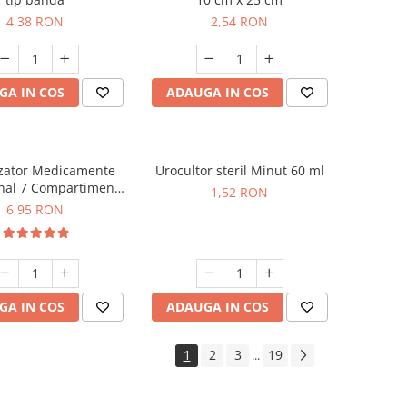
4,38 RON
2,54 RON
GA IN COS
ADAUGA IN COS
zator Medicamente
Urocultor steril Minut 60 ml
al 7 Compartimente
1,52 RON
Minut
6,95 RON
GA IN COS
ADAUGA IN COS
1
2
3
19
...