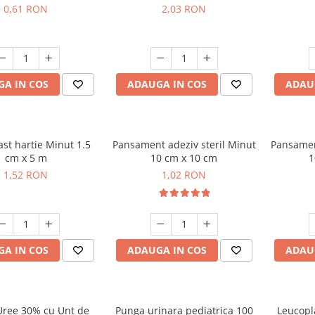
0,61 RON
2,03 RON
A IN COS
ADAUGA IN COS
ADAU
st hartie Minut 1.5
Pansament adeziv steril Minut
Pansament a
cm x 5 m
10 cm x 10 cm
1
1,52 RON
1,02 RON
A IN COS
ADAUGA IN COS
ADAU
ree 30% cu Unt de
Punga urinara pediatrica 100
Leucopl