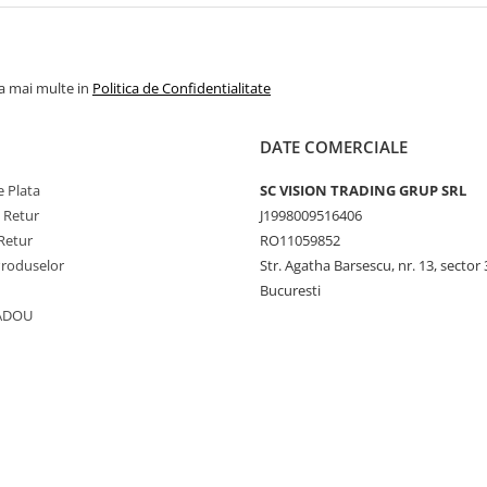
la mai multe in
Politica de Confidentialitate
DATE COMERCIALE
 Plata
SC VISION TRADING GRUP SRL
e Retur
J1998009516406
Retur
RO11059852
Produselor
Str. Agatha Barsescu, nr. 13, sector 
Bucuresti
CADOU