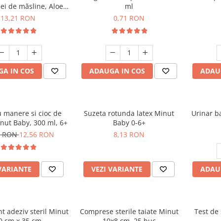
ei de măsline, Aloe
ml
xtract Lavandă, 50 ml
13,21 RON
0,71 RON
A IN COS
ADAUGA IN COS
ADAU
 manere si cioc de
Suzeta rotunda latex Minut
Urinar b
inut Baby, 300 ml, 6+
Baby 0-6+
2 RON
12,56 RON
8,13 RON
VARIANTE
VEZI VARIANTE
ADAU
deziv steril Minut
Comprese sterile taiate Minut
Test de
0 cm x 35 cm
10x8 cm, 25 buc