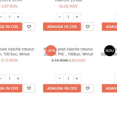
3,97 RON
50,82 RON
A IN COS
ADAUGA IN COS
ADAU
post injectie rotunzi
Plasturi post injectie rotunzi
Organi
-47%
NOU
22 mm, 100 buc, Minut
22 mm, PVC , 100buc, Minut
Săptămân
9,15 RON
9,15 RON
4,84 RON
A IN COS
ADAUGA IN COS
ADAU