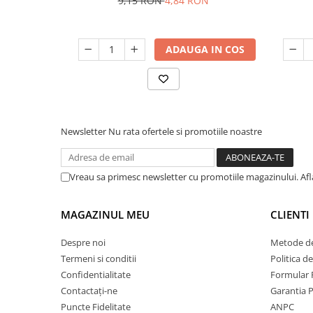
9,15 RON
4,84 RON
ADAUGA IN COS
Newsletter
Nu rata ofertele si promotiile noastre
Vreau sa primesc newsletter cu promotiile magazinului. Af
MAGAZINUL MEU
CLIENTI
Despre noi
Metode de
Termeni si conditii
Politica d
Confidentialitate
Formular 
Contactați-ne
Garantia 
Puncte Fidelitate
ANPC