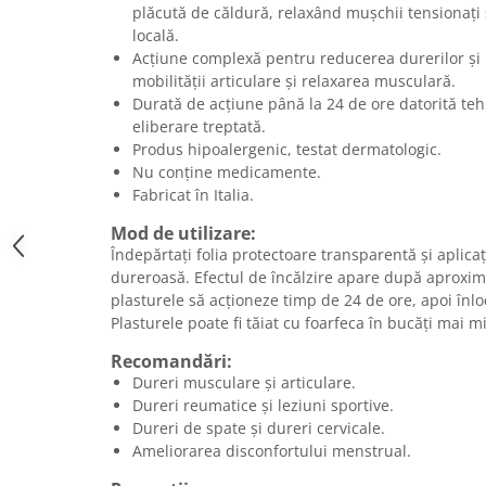
plăcută de căldură, relaxând mușchii tensionați 
locală.
Acțiune complexă pentru reducerea durerilor și 
mobilității articulare și relaxarea musculară.
Durată de acțiune până la 24 de ore datorită te
eliberare treptată.
Produs hipoalergenic, testat dermatologic.
Nu conține medicamente.
Fabricat în Italia.
Mod de utilizare:
Îndepărtați folia protectoare transparentă și aplica
dureroasă. Efectul de încălzire apare după aproxim
plasturele să acționeze timp de 24 de ore, apoi înlo
Plasturele poate fi tăiat cu foarfeca în bucăți mai m
Recomandări:
Dureri musculare și articulare.
Dureri reumatice și leziuni sportive.
Dureri de spate și dureri cervicale.
Ameliorarea disconfortului menstrual.