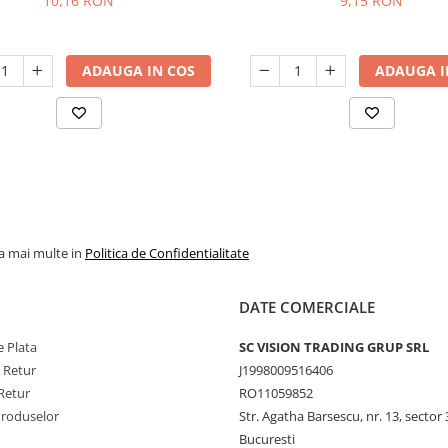
10,16 RON
9,15 RON
ADAUGA IN COS
ADAUGA I
la mai multe in
Politica de Confidentialitate
DATE COMERCIALE
 Plata
SC VISION TRADING GRUP SRL
e Retur
J1998009516406
Retur
RO11059852
Produselor
Str. Agatha Barsescu, nr. 13, sector 
Bucuresti