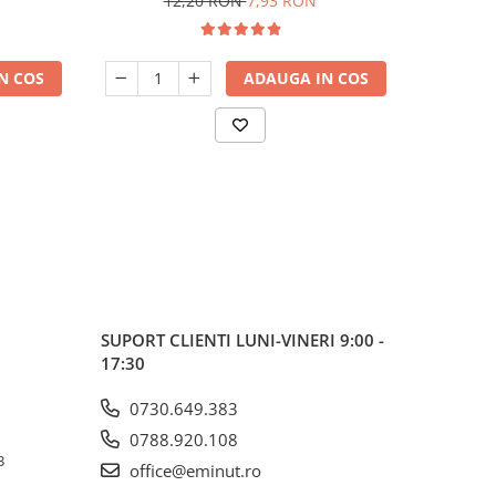
12,20 RON
7,93 RON
N COS
ADAUGA IN COS
SUPORT CLIENTI
LUNI-VINERI 9:00 -
17:30
0730.649.383
0788.920.108
3
office@eminut.ro