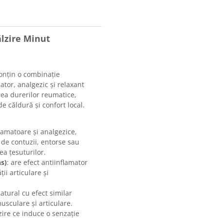
ălzire Minut
conțin o combinație
ator, analgezic și relaxant
rea durerilor reumatice,
e căldură și confort local.
flamatoare și analgezice,
 de contuzii, entorse sau
ea țesuturilor.
s)
: are efect antiinflamator
ii articulare și
atural cu efect similar
usculare și articulare.
lzire ce induce o senzație