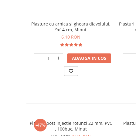
Plasture cu arnica si gheara diavolului,
Plasturi
9x14 cm, Minut
6,10 RON
ADAUGA IN COS
Plasturi post injectie rotunzi 22 mm, PVC
Plastu
-47%
, 100buc, Minut