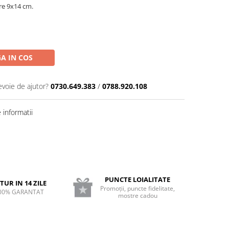
re 9x14 cm.
A IN COS
evoie de ajutor?
0730.649.383
/
0788.920.108
informatii
PUNCTE LOIALITATE
TUR IN 14 ZILE
Promoții, puncte fidelitate,
00% GARANTAT
mostre cadou