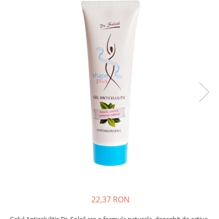
Creme si lotiuni de corp copii
Ser fiziologic si comprese sterile
Cadite bebe si accesorii baie
Masti pentru ten si gomaje
Masti chirurgicale medicale
Articole igiena dentara copii
Tratamente si seruri pentru ten
22,37 RON