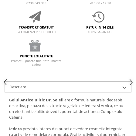
0730.649.383
L-V 9:00 - 17:30
TRANSPORT GRATUIT
RETUR IN 14 ZILE
LA COMENZI PESTE 300 LEI
100% GARANTAT
PUNCTE LOIALITATE
Promoții, puncte fidelitate, mostre
cadou
Descriere
Gelul Anticelulitic Dr. Soleil
are o formula naturala, deosebit
de activa, pe baza de extracte vegetale de Iedera si Arnica, ce au
un efect anticelulitic dovedit, potentat de actiunea Complexului
Cafeina.
Iedera
prezinta interes din punct de vedere cosmetic integrata
ca activ de remodelare corporala. Gratie activilor sai puternici, are