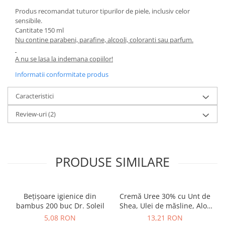
Produs recomandat tuturor tipurilor de piele, inclusiv celor
sensibile.
Cantitate 150 ml
Nu contine parabeni, parafine, alcooli, coloranti sau parfum.
A nu se lasa la indemana copiilor!
Informatii conformitate produs
Caracteristici
Review-uri
(2)
PRODUSE SIMILARE
Bețișoare igienice din
Cremă Uree 30% cu Unt de
bambus 200 buc Dr. Soleil
Shea, Ulei de măsline, Aloe
Vera și Extract Lavandă, 50
5,08 RON
13,21 RON
ml