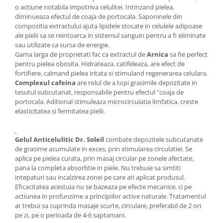
o actiune notabila impotriva celulitei. Intinzand pielea,
diminueaza efectul de coaja de portocala. Saponinele din
compozitia extractului ajuta lipidele stocate in celulele adipoase
ale pielii sa se reintoarca in sistemul sanguin pentru a fi eliminate
sau utilizate ca sursa de energie.
Gama larga de proprietati fac ca extractul de
Arnica
sa fie perfect
pentru pielea obosita. Hidrateaza, catifeleaza, are efect de
fortifiere, calmand pielea iritata si stimuland regenerarea celulara.
Complexul cafeina
are rolul de a topi grasimile depozitate in
tesutul subcutanat, responsabile pentru efectul "coaja de
portocala. Aditional stimuleaza microcirculatia limfatica, creste
elasticitatea si fermitatea pielii.
Gelul Anticelulitic Dr. Soleil
combate depozitele subcutanate
de grasime acumulate in exces, prin stimularea circulatiei. Se
aplica pe pielea curata, prin masaj circular pe zonele afectate,
pana la completa absorbtie in piele. Nu trebuie sa simtiti
intepaturi sau incalzirea zonei pe care ati aplicat produsul.
Eficacitatea acestuia nu se bazeaza pe efecte mecanice, ci pe
actiunea in profunzime a principiilor active naturale. Tratamentul
ar trebui sa cuprinda masaje scurte, circulare, preferabil de 2 ori
pe zi, pe o perioada de 4-6 saptamani.