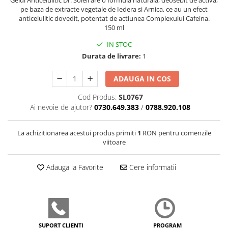
Gelul Anticelulitic Dr. Soleil are o formula naturala, deosebit de activa,
pe baza de extracte vegetale de Iedera si Arnica, ce au un efect
anticelulitic dovedit, potentat de actiunea Complexului Cafeina.
150 ml
IN STOC
Durata de livrare:
1
ADAUGA IN COS
Cod Produs:
SL0767
Ai nevoie de ajutor?
0730.649.383
/
0788.920.108
La achizitionarea acestui produs primiti
1
RON pentru comenzile
viitoare
Adauga la Favorite
Cere informatii
SUPORT CLIENȚI
PROGRAM