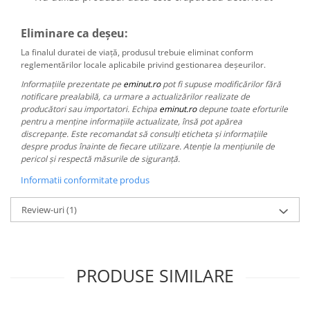
Eliminare ca deșeu:
La finalul duratei de viață, produsul trebuie eliminat conform
reglementărilor locale aplicabile privind gestionarea deșeurilor.
Informațiile prezentate pe
eminut.ro
pot fi supuse modificărilor fără
notificare prealabilă, ca urmare a actualizărilor realizate de
producători sau importatori. Echipa
eminut.ro
depune toate eforturile
pentru a menține informațiile actualizate, însă pot apărea
discrepanțe. Este recomandat să consulți eticheta și informațiile
despre produs înainte de fiecare utilizare. Atenție la mențiunile de
pericol și respectă măsurile de siguranță.
Informatii conformitate produs
Review-uri
(1)
PRODUSE SIMILARE