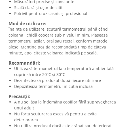
Măsurători precise și constante
Scală clară și ușor de citit
Potrivit pentru uz casnic și profesional
Mod de utilizare:
Înainte de utilizare, scutură termometrul până când
coloana lichidă coboară sub nivelul minim. Plasează
termometrul axilar, oral sau rectal, conform metodei
alese. Menține poziția recomandată timp de câteva
minute, apoi citește valoarea indicată pe scală.
Recomandări:
Utilizează termometrul la o temperatură ambientală
cuprinsă între 20°C și 30°C
Dezinfectează produsul după fiecare utilizare
Depozitează termometrul în cutia inclusă
Precauții:
A nu se lăsa la îndemâna copiilor fără supravegherea
unui adult
Nu forța scuturarea excesivă pentru a evita
deteriorarea
Nu utiliza produsul dacă este crăpat sau deteriorat