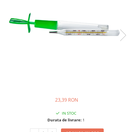
Creme si lotiuni de corp copii
Ser fiziologic si comprese sterile
Cadite bebe si accesorii baie
Masti pentru ten si gomaje
Masti chirurgicale medicale
Articole igiena dentara copii
Tratamente si seruri pentru ten
23,39 RON
IN STOC
Durata de livrare:
1