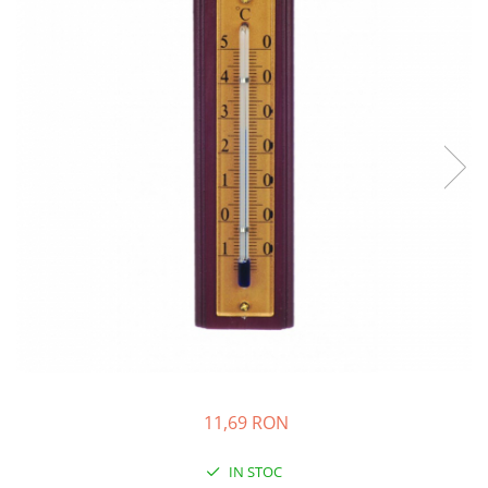
Creme si lotiuni de corp copii
Ser fiziologic si comprese sterile
Cadite bebe si accesorii baie
Masti pentru ten si gomaje
Masti chirurgicale medicale
Articole igiena dentara copii
Tratamente si seruri pentru ten
11,69 RON
IN STOC