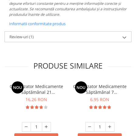
depune eforturi constante pentru a menține informațiile corecte și
actualizate. Se recomandă consultarea ambalajului și a instrucțiunilor
produsului înainte de utilizare.
Informatii conformitate produs
Review-uri
(1)
PRODUSE SIMILARE
Organizator Medicamente
Organizator Medicamente
NOU
NOU
Săptămânal 21
Săptămânal 7
Compartimente Minut
Compartimente Minut
16,26 RON
6,95 RON