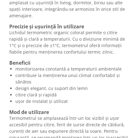
amplasat cu ușurință în living, dormitor, birou sau alte
spații interioare, integrându-se armonios în orice stil de
amenajare.
Precizie și ușurință în utilizare
Lichidul termometric organic colorat permite o citire
rapidă și clară a temperaturii. Cu o diviziune minimă de
1°C și o precizie de ±1°C, termometrul oferă informații
fiabile pentru menținerea confortului termic zilnic.
Beneficii
monitorizarea constantă a temperaturii ambientale
contribuie la menținerea unui climat confortabil și
sănătos
design elegant, cu suport din lemn
citire clară și rapidă
ușor de instalat și utilizat
Mod de utilizare
Termometrul se amplasează într-un loc vizibil și ușor
accesibil pentru citire, ferit de surse directe de căldură,
curenți de aer sau expunere directă la soare. Pentru
siguranță, se recomandă montarea într-un loc inaccesibil