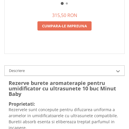
LAMPA DE VEGHE SI
AROMOTERAPIE MINUT BABY,
2.8L
315,50 RON
CUMPARA-LE IMPREUNA
Descriere
Rezerve burete aromaterapie pentru
umidificator cu ultrasunete 10 buc Minut
Baby
Proprietati:
Rezervele sunt concepute pentru difuzarea uniforma a
aromelor in umidificatoarele cu ultrasunete compatibile.
Buretii absorb esenta si elibereaza treptat parfumul in
incapere.