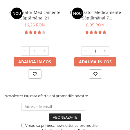
Organizator Medicamente
Organizator Medicamente
NOU
NOU
Săptămânal 21
Săptămânal 7
Compartimente Minut
Compartimente Minut
16,26 RON
6,95 RON
ADAUGA IN COS
ADAUGA IN COS
Newsletter
Nu rata ofertele si promotiile noastre
Vreau sa primesc newsletter cu promotiile