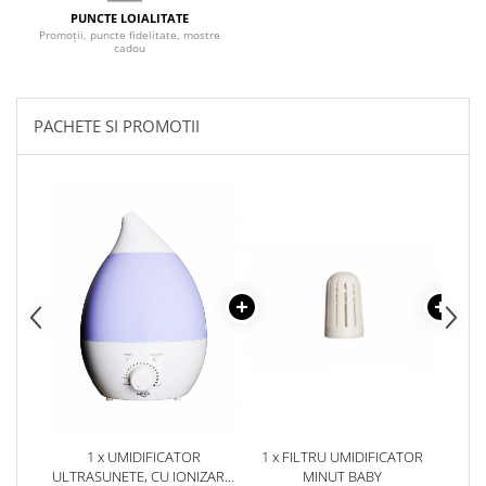
PUNCTE LOIALITATE
Promoții, puncte fidelitate, mostre
cadou
PACHETE SI PROMOTII
1 x UMIDIFICATOR
1 x FILTRU UMIDIFICATOR
1
ULTRASUNETE, CU IONIZARE,
MINUT BABY
AR