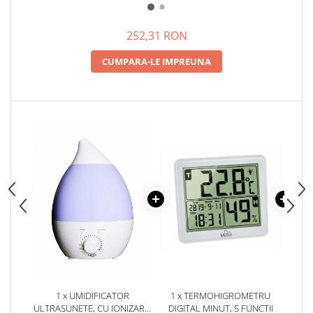
LAMPA DE VEGHE SI
AROMOTERAPIE MINUT BABY,
ULTR
2.8L
252,31 RON
CUMPARA-LE IMPREUNA
1 x UMIDIFICATOR
1 x TERMOHIGROMETRU
1 x
ULTRASUNETE, CU IONIZARE,
DIGITAL MINUT, 5 FUNCTII