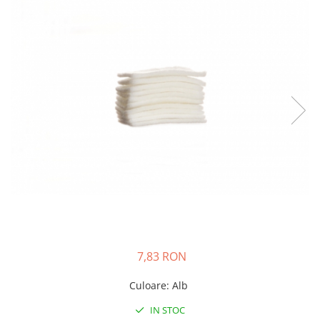
Creme si lotiuni de corp copii
Ser fiziologic si comprese sterile
Cadite bebe si accesorii baie
Masti pentru ten si gomaje
Masti chirurgicale medicale
Articole igiena dentara copii
Tratamente si seruri pentru ten
7,83 RON
Culoare
:
Alb
IN STOC