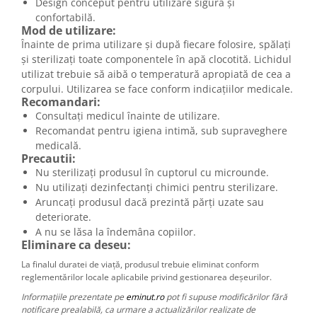
Design conceput pentru utilizare sigură și
confortabilă.
Mod de utilizare:
Înainte de prima utilizare și după fiecare folosire, spălați
și sterilizați toate componentele în apă clocotită. Lichidul
utilizat trebuie să aibă o temperatură apropiată de cea a
corpului. Utilizarea se face conform indicațiilor medicale.
Recomandari:
Consultați medicul înainte de utilizare.
Recomandat pentru igiena intimă, sub supraveghere
medicală.
Precautii:
Nu sterilizați produsul în cuptorul cu microunde.
Nu utilizați dezinfectanți chimici pentru sterilizare.
Aruncați produsul dacă prezintă părți uzate sau
deteriorate.
A nu se lăsa la îndemâna copiilor.
Eliminare ca deseu:
La finalul duratei de viață, produsul trebuie eliminat conform
reglementărilor locale aplicabile privind gestionarea deșeurilor.
Informațiile prezentate pe
eminut.ro
pot fi supuse modificărilor fără
notificare prealabilă, ca urmare a actualizărilor realizate de