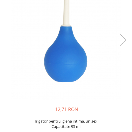
Creme si lotiuni de corp copii
Ser fiziologic si comprese sterile
Cadite bebe si accesorii baie
Masti pentru ten si gomaje
Masti chirurgicale medicale
Articole igiena dentara copii
Tratamente si seruri pentru ten
12,71 RON
Irigator pentru igiena intima, unisex
Capacitate 95 ml