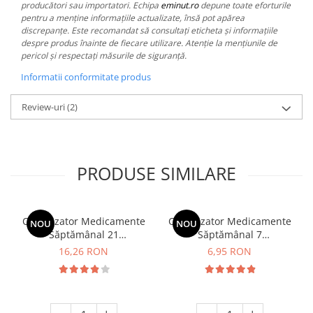
producători sau importatori. Echipa
eminut.ro
depune toate eforturile
pentru a menține informațiile actualizate, însă pot apărea
discrepanțe. Este recomandat să consultați eticheta și informațiile
despre produs înainte de fiecare utilizare. Atenție la mențiunile de
pericol și respectați măsurile de siguranță.
Informatii conformitate produs
Review-uri
(2)
PRODUSE SIMILARE
Organizator Medicamente
Organizator Medicamente
NOU
NOU
Săptămânal 21
Săptămânal 7
Compartimente Minut
Compartimente Minut
16,26 RON
6,95 RON