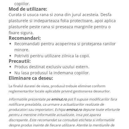
copiilor.
Mod de utilizare:
Curata si usuca rana si zona din jurul acesteia. Desfa
plasturele si indeparteaza folia protectoare, apoi aplica
plasturele peste rana si preseaza marginile pentru o
fixare sigura.
Recomandari:
Recomandati pentru acoperirea si protejarea ranilor
minore.
Potriviti pentru utilizare zilnica la copii.
Precautii:
Produs destinat exclusiv uzului extern.
Nu lasa produsul la indemana copiilor.
Eliminare ca deseu:
La finalul duratei de viata, produsul trebuie eliminat conform
reglementarilor locale aplicabile privind gestionarea deseurilor.
Informatiile prezentate pe
eminut.ro
pot fi supuse modificarilor fara
notificare prealabila, ca urmare a actualizarilor realizate de
producatori sau importatori. Echipa
eminut.ro
depune toate eforturile
pentru a mentine informatiile actualizate, insa pot aparea
discrepante. Este recomandat sa consultati eticheta si informatiile
despre produs inainte de fiecare utilizare. Atentie la mentiunile de