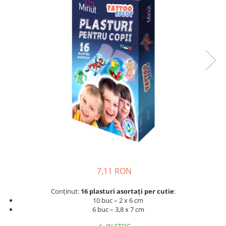
Creme si lotiuni de corp copii
Ser fiziologic si comprese sterile
Cadite bebe si accesorii baie
Masti pentru ten si gomaje
Masti chirurgicale medicale
Articole igiena dentara copii
Tratamente si seruri pentru ten
7,11 RON
Conținut:
16 plasturi asortați
per cutie
:
10 buc – 2 x 6 cm
6 buc – 3,8 x 7 cm