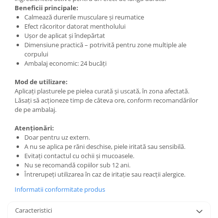
Beneficii principale:
Calmează durerile musculare și reumatice
Efect răcoritor datorat mentholului
Ușor de aplicat și îndepărtat
Dimensiune practică – potrivită pentru zone multiple ale
corpului
Ambalaj economic: 24 bucăți
Mod de utilizare:
Aplicați plasturele pe pielea curată și uscată, în zona afectată.
Lăsați să acționeze timp de câteva ore, conform recomandărilor
de pe ambalaj.
Atenționări:
Doar pentru uz extern.
A nu se aplica pe răni deschise, piele iritată sau sensibilă.
Evitați contactul cu ochii și mucoasele.
Nu se recomandă copiilor sub 12 ani.
Întrerupeți utilizarea în caz de iritație sau reacții alergice.
Informatii conformitate produs
Caracteristici