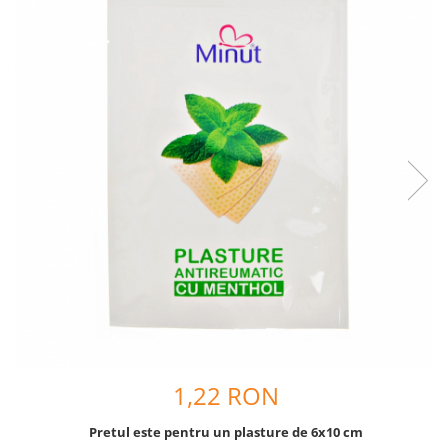
Creme si lotiuni de corp copii
Ser fiziologic si comprese sterile
Cadite bebe si accesorii baie
Masti pentru ten si gomaje
Masti chirurgicale medicale
Articole igiena dentara copii
Tratamente si seruri pentru ten
1,22 RON
Pretul este pentru un plasture de 6x10 cm