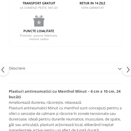
TRANSPORT GRATUIT
RETUR IN 14 ZILE
LA COMENZI PESTE 300 LEI
100% GARANTAT
PUNCTE LOIALITATE
Promoții, puncte fidelitate,
mostre cadou
Descriere
Plasturi antireumatici cu Menthol Minut – 6 cm x 10 cm, 24
bucăți
Ameliorează durerea, răcorește, relaxează.
Plasturii antireumatici Minut cu menthol sunt concepuți pentru a
oferi o senzație de calmare și răcorire în zonele tensionate sau
dureroase. Ideali pentru durerile reumatice, musculare, de spate,
gât sau articulații, plasturii acționează local, eliberând treptat
ingredientele active pentru un efect de lungă durată.