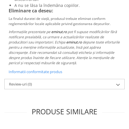
A nu se lăsa la îndemâna copiilor.
Eliminare ca deseu:
La finalul duratei de viață, produsul trebuie eliminat conform
reglementărilor locale aplicabile privind gestionarea deșeurilor.
Informațiile prezentate pe
eminut.ro
pot fi supuse modificărilor fără
notificare prealabilă, ca urmare a actualizărilor realizate de
producători sau importatori. Echipa
eminut.ro
depune toate eforturile
pentru a menține informațiile actualizate, însă pot apărea
discrepanțe. Este recomandat să consultați eticheta și informațiile
despre produs înainte de fiecare utilizare. Atenție la mențiunile de
pericol și respectați măsurile de siguranță.
Informatii conformitate produs
Review-uri
(0)
PRODUSE SIMILARE