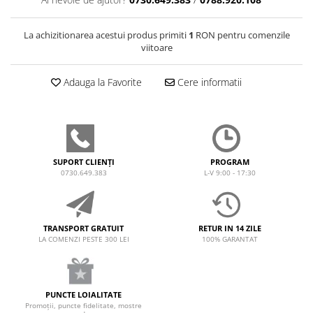
La achizitionarea acestui produs primiti
1
RON pentru comenzile
viitoare
Adauga la Favorite
Cere informatii
SUPORT CLIENȚI
PROGRAM
0730.649.383
L-V 9:00 - 17:30
TRANSPORT GRATUIT
RETUR IN 14 ZILE
LA COMENZI PESTE 300 LEI
100% GARANTAT
PUNCTE LOIALITATE
Promoții, puncte fidelitate, mostre