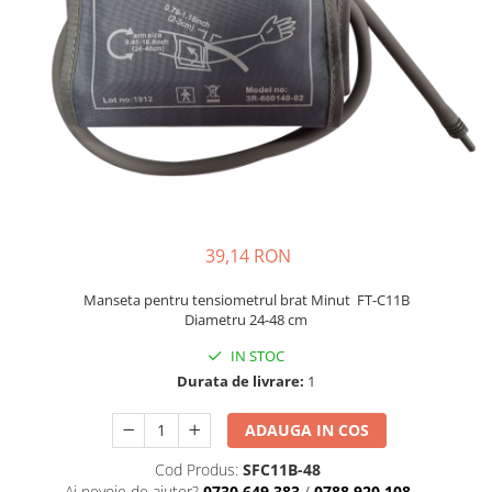
Creme si lotiuni de corp copii
Ser fiziologic si comprese sterile
Cadite bebe si accesorii baie
Masti pentru ten si gomaje
Masti chirurgicale medicale
Articole igiena dentara copii
Tratamente si seruri pentru ten
39,14 RON
Manseta pentru tensiometrul brat Minut FT-C11B
Diametru 24-48 cm
IN STOC
Durata de livrare:
1
ADAUGA IN COS
Cod Produs:
SFC11B-48
Ai nevoie de ajutor?
0730.649.383
/
0788.920.108