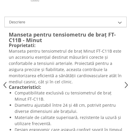
cadou
Descriere
Manseta pentru tensiometru de braț FT-
C11B - Minut
Proprietati:
Manseta pentru tensiometrul de braț Minut FT-C11B este
un accesoriu esențial destinat măsurării corecte și
confortabile a tensiunii arteriale. Proiectată pentru a
asigura precizie și fiabilitate, aceasta contribuie la
monitorizarea eficientă a sănătății cardiovasculare atât în
mediul casnic, cât și în cel clinic.
Caracteristici:
Compatibilitate exclusivă cu tensiometrul de braț
Minut FT-C11B.
Diametru ajustabil între 24 și 48 cm, potrivit pentru
diverse dimensiuni ale brațului.
Materiale de calitate superioară, rezistente la uzură și
utilizare frecventă.
Design ergonomic care asigură confort sporit în timpul