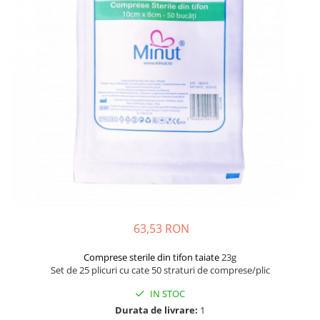
Creme si lotiuni de corp copii
Ser fiziologic si comprese sterile
Cadite bebe si accesorii baie
Masti pentru ten si gomaje
Masti chirurgicale medicale
Articole igiena dentara copii
Tratamente si seruri pentru ten
63,53 RON
Comprese sterile din tifon taiate
23g
Set de 25 plicuri cu cate 50 straturi de comprese/plic
IN STOC
Durata de livrare:
1