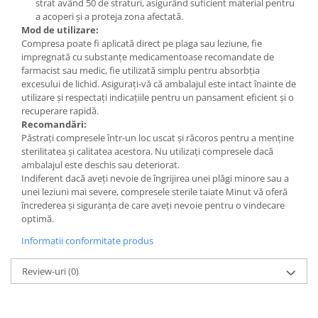
strat având 50 de straturi, asigurând suficient material pentru
a acoperi și a proteja zona afectată.
Mod de utilizare:
Compresa poate fi aplicată direct pe plaga sau leziune, fie
impregnată cu substanțe medicamentoase recomandate de
farmacist sau medic, fie utilizată simplu pentru absorbția
excesului de lichid. Asigurați-vă că ambalajul este intact înainte de
utilizare și respectați indicațiile pentru un pansament eficient și o
recuperare rapidă.
Recomandări:
Păstrați compresele într-un loc uscat și răcoros pentru a menține
sterilitatea și calitatea acestora. Nu utilizați compresele dacă
ambalajul este deschis sau deteriorat.
Indiferent dacă aveți nevoie de îngrijirea unei plăgi minore sau a
unei leziuni mai severe, compresele sterile taiate Minut vă oferă
încrederea și siguranța de care aveți nevoie pentru o vindecare
optimă.
Informatii conformitate produs
Review-uri
(0)