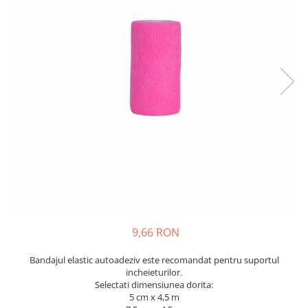
Creme si lotiuni de corp copii
Ser fiziologic si comprese sterile
Cadite bebe si accesorii baie
Masti pentru ten si gomaje
Masti chirurgicale medicale
Articole igiena dentara copii
Tratamente si seruri pentru ten
9,66 RON
Bandajul elastic autoadeziv este recomandat pentru suportul
incheieturilor.
Selectati dimensiunea dorita:
5 cm x 4,5 m