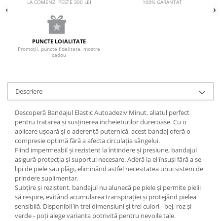
LA COMENZI PESTE 300 LEI
100% GARANTAT
PUNCTE LOIALITATE
Promoții, puncte fidelitate, mostre
cadou
Descriere
Descoperă Bandajul Elastic Autoadeziv Minut, aliatul perfect
pentru tratarea și susținerea incheieturilor dureroase. Cu o
aplicare ușoară și o aderență puternică, acest bandaj oferă o
compresie optimă fără a afecta circulația sângelui.
Fiind impermeabil și rezistent la întindere și presiune, bandajul
asigură protecția și suportul necesare. Aderă la el însuși fără a se
lipi de piele sau plăgi, eliminând astfel necesitatea unui sistem de
prindere suplimentar.
Subțire și rezistent, bandajul nu alunecă pe piele și permite pielii
să respire, evitând acumularea transpirației și protejând pielea
sensibilă. Disponibil în trei dimensiuni și trei culori - bej, roz și
verde - poți alege varianta potrivită pentru nevoile tale.