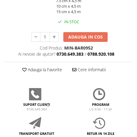
7.5 cm x 4,5 m
10 cm x 4,5 m
15 cm x 4,5 m
IN STOC
ADAUGA IN COS
Cod Produs:
MIN-BAR0952
Ai nevoie de ajutor?
0730.649.383
/
0788.920.108
Adauga la Favorite
Cere informatii
SUPORT CLIENȚI
PROGRAM
0730.649.383
L-V 9:00 - 17:30
TRANSPORT GRATUIT
RETUR IN 14 ZILE