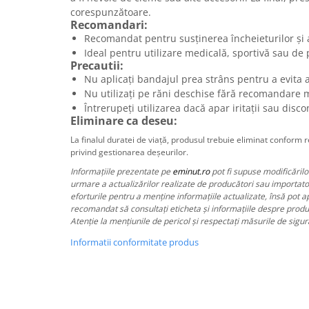
corespunzătoare.
Recomandari:
Recomandat pentru susținerea încheieturilor și ar
Ideal pentru utilizare medicală, sportivă sau de 
Precautii:
Nu aplicați bandajul prea strâns pentru a evita a
Nu utilizați pe răni deschise fără recomandare 
Întrerupeți utilizarea dacă apar iritații sau disco
Eliminare ca deseu:
La finalul duratei de viață, produsul trebuie eliminat conform r
privind gestionarea deșeurilor.
Informațiile prezentate pe
eminut.ro
pot fi supuse modificărilor
urmare a actualizărilor realizate de producători sau importato
eforturile pentru a menține informațiile actualizate, însă pot 
recomandat să consultați eticheta și informațiile despre produs
Atenție la mențiunile de pericol și respectați măsurile de sigur
Informatii conformitate produs