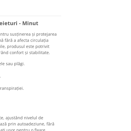
eieturi - Minut
ntru susținerea și protejarea
 fără a afecta circulația
ile, produsul este potrivit
ând confort și stabilitate.
ele sau plăgi.
.
ranspirației.
te, ajustând nivelul de
ează prin autoadeziune, fără
sați ușor pentru o fixare