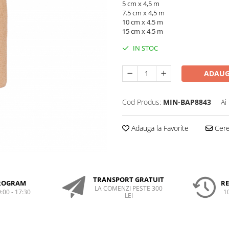
5 cm x 4,5 m
7.5 cm x 4,5 m
10 cm x 4,5 m
15 cm x 4,5 m
IN STOC
ADAUG
Cod Produs:
MIN-BAP8843
Ai
Adauga la Favorite
Cere 
TRANSPORT GRATUIT
ROGRAM
RE
LA COMENZI PESTE 300
9:00 - 17:30
1
LEI