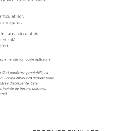
ticulațiilor.
prim ajutor.
fectarea circulației.
medicală.
nfort.
eglementărilor locale aplicabile
 fără notificare prealabilă, ca
ri. Echipa
eminut.ro
depune toate
apărea discrepanțe. Este
 înainte de fiecare utilizare.
anță.