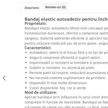
Review-uri
(0)
Descriere
Bandaj elastic autoadeziv pentru înch
Proprietati:
Bandajul elastic autoadeziv Minut este conceput pe
încheieturilor dureroase, oferind o compresie optimă
sângelui. Datorită aderenței eficiente și aplicării fac
pentru utilizare medicală sau de prim ajutor, asigur
Caracteristici:
Autoadeziv, aderă la el însuși fără a se lipi de pi
Asigură compresie eficientă și suport optim.
Impermeabil și rezistent la întindere și presiune
Subțire și rezistent, nu alunecă pe piele.
Permite pielii să respire, reducând acumularea t
Nu necesită sisteme suplimentare de prindere.
Disponibil în mai multe dimensiuni.
Culori disponibile: bej, roz și verde.
Mod de utilizare:
Aplicați bandajul prin înfășurare în jurul zonei dori
compresie în funcție de necesitate. Bandajul se fix
a fi nevoie de cleme sau alte accesorii. La final, pre