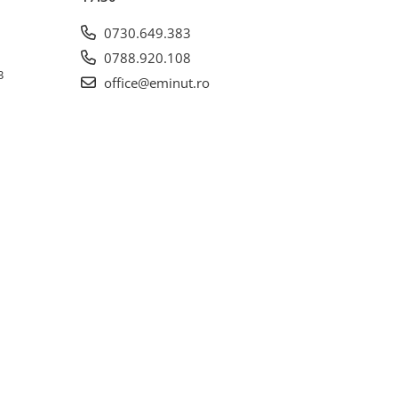
0730.649.383
0788.920.108
3
office@eminut.ro