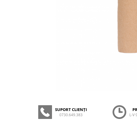
Creme si lotiuni de corp copii
Ser fiziologic si comprese sterile
Cadite bebe si accesorii baie
Masti pentru ten si gomaje
Masti chirurgicale medicale
Articole igiena dentara copii
Tratamente si seruri pentru ten
SUPORT CLIENȚI
P
0730.649.383
L-V 