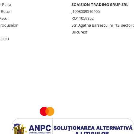
 Plata
SC VISION TRADING GRUP SRL
e Retur
J1998009516406
Retur
RO11059852
Produselor
Str. Agatha Barsescu, nr. 13, sector 
Bucuresti
CADOU