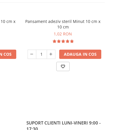
Pansament adeziv steril Minut 10 cm x
Leucoplas
10 cm
1,02 RON
N COS
ADAUGA IN COS
SUPORT CLIENTI
LUNI-VINERI 9:00 -
17:30