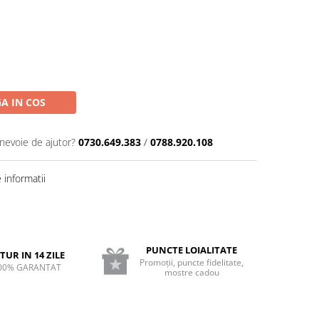
A IN COS
 nevoie de ajutor?
0730.649.383
/
0788.920.108
informatii
PUNCTE LOIALITATE
TUR IN 14 ZILE
Promoții, puncte fidelitate,
00% GARANTAT
mostre cadou