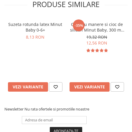
PRODUSE SIMILARE
Suzeta rotunda latex Minut
Cana cu manere si cioc de
-35%
Baby 0-6+
silicon Minut Baby, 300 ml,
6+
8,13 RON
19,32 RON
12,56 RON
VEZI VARIANTE
VEZI VARIANTE
Newsletter
Nu rata ofertele si promotiile noastre