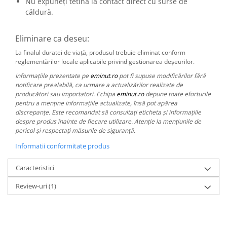
Nu expuneți tetina la contact direct cu surse de
căldură.
Eliminare ca deseu:
La finalul duratei de viață, produsul trebuie eliminat conform
reglementărilor locale aplicabile privind gestionarea deșeurilor.
Informațiile prezentate pe
eminut.ro
pot fi supuse modificărilor fără
notificare prealabilă, ca urmare a actualizărilor realizate de
producători sau importatori. Echipa
eminut.ro
depune toate eforturile
pentru a menține informațiile actualizate, însă pot apărea
discrepanțe. Este recomandat să consultați eticheta și informațiile
despre produs înainte de fiecare utilizare. Atenție la mențiunile de
pericol și respectați măsurile de siguranță.
Informatii conformitate produs
Caracteristici
Review-uri
(1)