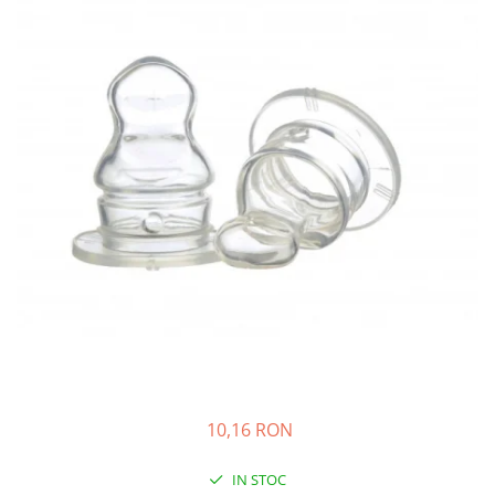
Creme si lotiuni de corp copii
Ser fiziologic si comprese sterile
Cadite bebe si accesorii baie
Masti pentru ten si gomaje
Masti chirurgicale medicale
Articole igiena dentara copii
Tratamente si seruri pentru ten
10,16 RON
IN STOC