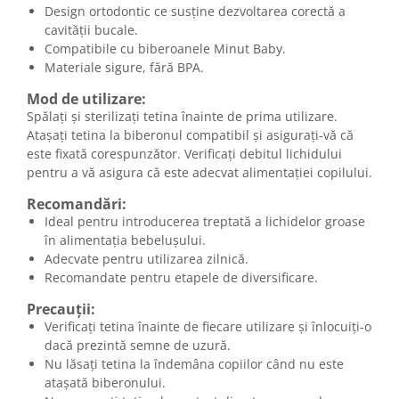
Design ortodontic ce susține dezvoltarea corectă a
cavității bucale.
Compatibile cu biberoanele Minut Baby.
Materiale sigure, fără BPA.
Mod de utilizare:
Spălați și sterilizați tetina înainte de prima utilizare.
Atașați tetina la biberonul compatibil și asigurați-vă că
este fixată corespunzător. Verificați debitul lichidului
pentru a vă asigura că este adecvat alimentației copilului.
Recomandări:
Ideal pentru introducerea treptată a lichidelor groase
în alimentația bebelușului.
Adecvate pentru utilizarea zilnică.
Recomandate pentru etapele de diversificare.
Precauții:
Verificați tetina înainte de fiecare utilizare și înlocuiți-o
dacă prezintă semne de uzură.
Nu lăsați tetina la îndemâna copiilor când nu este
atașată biberonului.