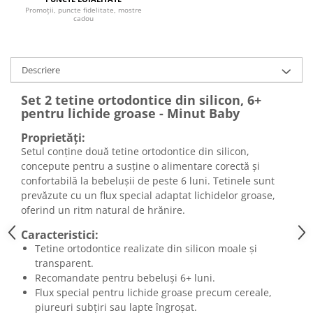
Promoții, puncte fidelitate, mostre
cadou
Descriere
Set 2 tetine ortodontice din silicon, 6+
pentru lichide groase - Minut Baby
Proprietăți:
Setul conține două tetine ortodontice din silicon,
concepute pentru a susține o alimentare corectă și
confortabilă la bebelușii de peste 6 luni. Tetinele sunt
prevăzute cu un flux special adaptat lichidelor groase,
oferind un ritm natural de hrănire.
Caracteristici:
Tetine ortodontice realizate din silicon moale și
transparent.
Recomandate pentru bebeluși 6+ luni.
Flux special pentru lichide groase precum cereale,
piureuri subțiri sau lapte îngroșat.