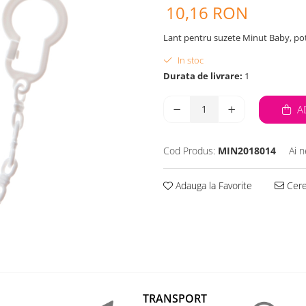
10,16 RON
Lant pentru suzete Minut Baby, potr
In stoc
Durata de livrare:
1
A
Cod Produs:
MIN2018014
Ai n
Adauga la Favorite
Cere 
TRANSPORT