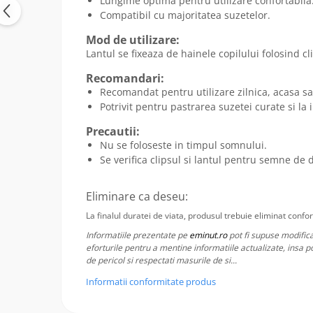
Lungime optima pentru utilizare confortabila
Compatibil cu majoritatea suzetelor.
Mod de utilizare:
Lantul se fixeaza de hainele copilului folosind cli
Recomandari:
Recomandat pentru utilizare zilnica, acasa sa
Potrivit pentru pastrarea suzetei curate si l
Precautii:
Nu se foloseste in timpul somnului.
Se verifica clipsul si lantul pentru semne de 
Eliminare ca deseu:
La finalul duratei de viata, produsul trebuie eliminat confo
Informatiile prezentate pe
eminut.ro
pot fi supuse modifica
eforturile pentru a mentine informatiile actualizate, insa p
de pericol si respectati masurile de si...
Informatii conformitate produs