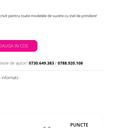
ivit pentru toate modelele de suzete cu inel de prindere!
DAUGA IN COS
evoie de ajutor?
0730.649.383
/
0788.920.108
informatii
PUNCTE