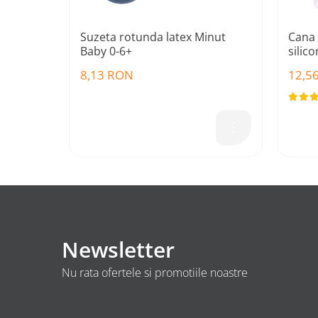
Suzeta rotunda latex Minut
Cana 
Baby 0-6+
silic
8,13 RON
12,5
Newsletter
Nu rata ofertele si promotiile noastre