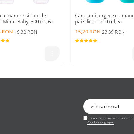
cu manere si cioc de
Cana anticurgere cu mane
on Minut Baby, 300 ml, 6+
pai silicon, 210 ml, 6+
6 RON
15,20 RON
19,32 RON
23,39 RON
Vreau sa primesc newsletter 
Confidentialitate