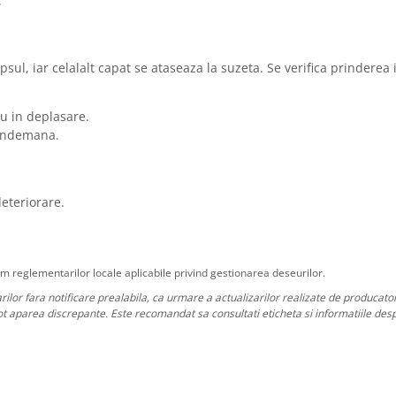
.
psul, iar celalalt capat se ataseaza la suzeta. Se verifica prinderea 
u in deplasare.
a indemana.
deteriorare.
rm reglementarilor locale aplicabile privind gestionarea deseurilor.
rilor fara notificare prealabila, ca urmare a actualizarilor realizate de producato
ot aparea discrepante. Este recomandat sa consultati eticheta si informatiile desp