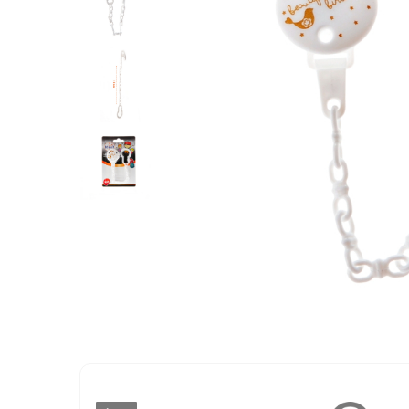
Creme si lotiuni de corp copii
Ser fiziologic si comprese sterile
Cadite bebe si accesorii baie
Masti pentru ten si gomaje
Masti chirurgicale medicale
Articole igiena dentara copii
Tratamente si seruri pentru ten