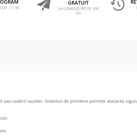
ROGRAM
RE
GRATUIT
9:00 - 17:30
LA COMENZI PESTE 300
LEI
ii sau caderii suzetei. Sistemul de prindere permite atasarea sigura
lusi.
ere.