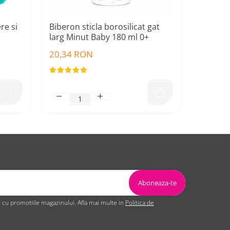
re si
Biberon sticla borosilicat gat
Cana an
larg Minut Baby 180 ml 0+
cioc sil
20,34 RON
16,52 
cu promotiile magazinului. Afla mai multe in
Politica de