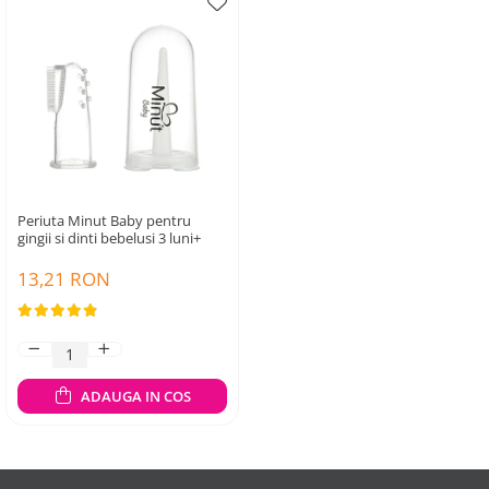
Creme si lotiuni de corp copii
Ser fiziologic si comprese sterile
Cadite bebe si accesorii baie
Masti pentru ten si gomaje
Masti chirurgicale medicale
Articole igiena dentara copii
Tratamente si seruri pentru ten
Periuta Minut Baby pentru
gingii si dinti bebelusi 3 luni+
13,21 RON
ADAUGA IN COS